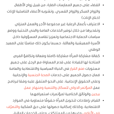
القضاء على جميع الممارسات الضارة، من قبيل زواج الأطفال
والزواج المبكر والزواج القسري، وتشويه الأعضاء التناسلية للإناث
(ختان الإناث)
الاعتراف بأعمال الرعاية غير مدفوعة الأجر والعمل المنزلي
وتقديرها من خلال توفير الخدمات العامة والبنى التحتية ووضع
سياسات الحماية الاجتماعية وتعزيز تقاسم المسؤولية داخل
الأسرة المعيشية والعائلة، حسبما يكون ذلك مناسبًا على الصعيد
الوطني
كفالة مشاركة المرأة مشاركة كاملة وفعالة وتكافؤ الفرص
المتاحة لها للقيادة على قدم المساواة مع الرجل على جميع
مستويات
صنع القرار
في الحياة السياسية والاقتصادية والعامة
ضمان حصول الجميع على خدمات
الصحة الجنسية
والإنجابية
وعلى الحقوق الإنجابية، على النحو المتفق عليه وفقا لبرنامج
عمل
المؤتمر الدولي للسكان والتنمية
ومنهاج عمل
بيجين
والوثائق الختامية لمؤتمرات استعراضهما
القيام بإصلاحات لتخويل المرأة حقوقًا متساوية في الموارد
الاقتصادية، وكذلك إمكانية حصولها على حق الملكية
والتصرّف
في الأراضي
وغيرها من الممتلكات، وعلى الخدمات المالية،