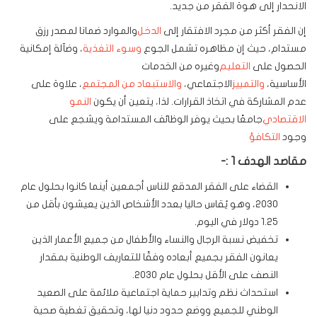
الانحدار إلى هوة الفقر من جديد
.
إن الفقر أكثر من مجرد الافتقار إلى
الدخل
والموارد ضمانا لمصدر رزق
مستدام، حيث إن مظاهره تشمل الجوع
وسوء التغذية
، وضآلة إمكانية
الحصول على
التعليم
وغيره من الخدمات
الأساسية،
والتمييز
الاجتماعي،
والاستبعاد من المجتمع
، علاوة على
عدم المشاركة في اتخاذ القرارات. لذا، يتعين أن يكون
النمو
الاقتصادي
جامعًا بحيث يوفر الوظائف المستدامة ويشجع على
وجود
التكافؤ
مقاصد الهدف 1 :-
القضاء على الفقر المدقع للناس أجمعين أينما كانوا بحلول عام
2030، وهو يُقاس حاليا بعدد الأشخاص الذين يعيشون بأقل من
1.25 دولار في اليوم.
تخفيض نسبة الرجال والنساء والأطفال من جميع الأعمار الذين
يعانون الفقر بجميع أبعاده وفقًا للتعاريف الوطنية بمقدار
النصف على الأقل بحلول عام 2030.
استحداث نظم وتدابير حماية اجتماعية ملائمة على الصعيد
الوطني للجميع ووضع حدود دنيا لها، وتحقيق تغطية صحية