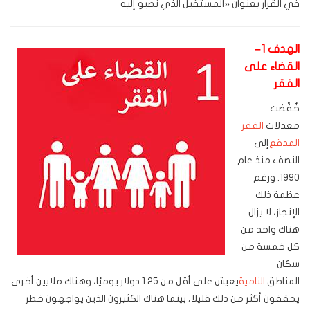
في القرار بعنوان «المستقبل الذي نصبو إليه
الهدف 1–
القضاء على
الفقر
خُفِّضت
معدلات
الفقر
المدقع
إلى
النصف منذ عام
1990. ورغم
عظمة ذلك
الإنجاز، لا يزال
هناك واحد من
كل خمسة من
سكان
المناطق
النامية
يعيش على أقل من 1.25 دولار يوميًا، وهناك ملايين أخرى
يحققون أكثر من ذلك قليلا، بينما هناك الكثيرون الذين يواجهون خطر