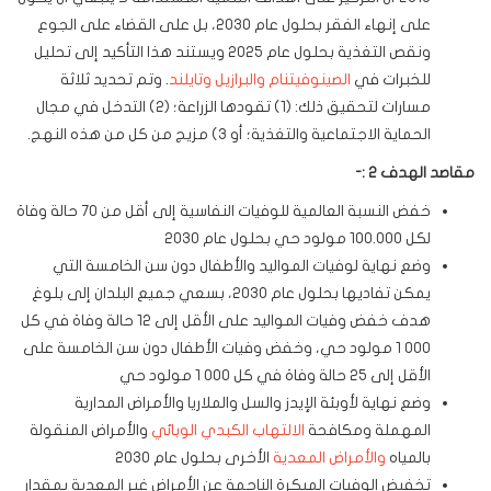
على إنهاء الفقر بحلول عام 2030، بل على القضاء على الجوع
ونقص التغذية بحلول عام 2025 ويستند هذا التأكيد إلى تحليل
للخبرات في
الصين
وفيتنام
والبرازيل
وتايلند
. وتم تحديد ثلاثة
مسارات لتحقيق ذلك: (1) تقودها الزراعة؛ (2) التدخل في مجال
الحماية الاجتماعية والتغذية؛ أو 3) مزيج من كل من هذه النهج.
مقاصد الهدف 2 :-
خفض النسبة العالمية للوفيات النفاسية إلى أقل من 70 حالة وفاة
لكل 100.000 مولود حي بحلول عام 2030
وضع نهاية لوفيات المواليد والأطفال دون سن الخامسة التي
يمكن تفاديها بحلول عام 2030، بسعي جميع البلدان إلى بلوغ
هدف خفض وفيات المواليد على الأقل إلى 12 حالة وفاة في كل
000 1 مولود حي، وخفض وفيات الأطفال دون سن الخامسة على
الأقل إلى 25 حالة وفاة في كل 000 1 مولود حي
وضع نهاية لأوبئة الإيدز والسل والملاريا والأمراض المدارية
المهملة ومكافحة
الالتهاب الكبدي الوبائي
والأمراض المنقولة
بالمياه
والأمراض المعدية
الأخرى بحلول عام 2030
تخفيض الوفيات المبكرة الناجمة عن الأمراض غير المعدية بمقدار