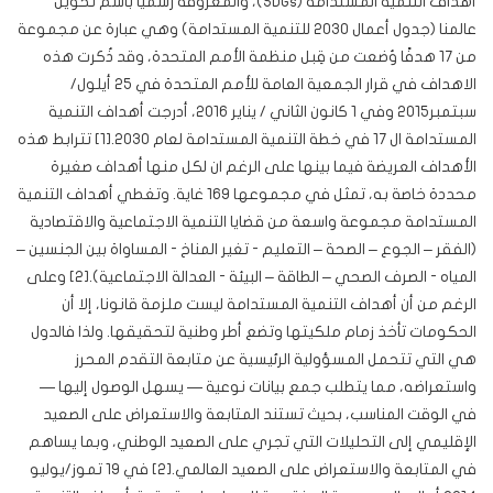
أهداف التنمية المستدامة (SDGs)، والمعروفة رسميًا باسم تحويل
عالمنا (جدول أعمال 2030 للتنمية المستدامة) وهي عبارة عن مجموعة
من 17 هدفًا وُضعت من قِبل منظمة الأمم المتحدة، وقد ذُكرت هذه
الاهداف في قرار الجمعية العامة للأمم المتحدة في 25 أيلول/
سبتمبر2015 وفي 1 كانون الثاني / يناير 2016، أدرجت أهداف التنمية
المستدامة ال 17 في خطة التنمية المستدامة لعام 2030.[1] تترابط هذه
الأهداف العريضة فيما بينها على الرغم ان لكل منها أهداف صغيرة
محددة خاصة به، تمثل في مجموعها 169 غاية. وتغطي أهداف التنمية
المستدامة مجموعة واسعة من قضايا التنمية الاجتماعية والاقتصادية
(الفقر – الجوع – الصحة – التعليم - تغير المناخ - المساواة بين الجنسين –
المياه - الصرف الصحي – الطاقة – البيئة - العدالة الاجتماعية).[2] وعلى
الرغم من أن أهداف التنمية المستدامة ليست ملزمة قانونا، إلا أن
الحكومات تأخذ زمام ملكيتها وتضع أطر وطنية لتحقيقها. ولذا فالدول
هي التي تتحمل المسؤولية الرئيسية عن متابعة التقدم المحرز
واستعراضه، مما يتطلب جمع بيانات نوعية — يسهل الوصول إليها —
في الوقت المناسب، بحيث تستند المتابعة والاستعراض على الصعيد
الإقليمي إلى التحليلات التي تجري على الصعيد الوطني، وبما يساهم
في المتابعة والاستعراض على الصعيد العالمي.[2] في 19 تموز/يوليو