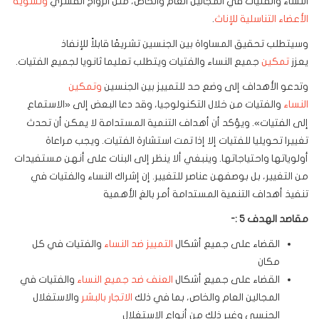
النساء والفتيات في المجالين العام والخاص، مثل الزواج القسري
وتشويه
الأعضاء التناسلية للإناث
.
وسيتطلب تحقيق المساواة بين الجنسين تشريعًا قابلاً للإنفاذ
يعزز
تمكين
جميع النساء والفتيات ويتطلب تعليما ثانويا لجميع الفتيات.
وتدعو الأهداف إلى وضع حد للتمييز بين الجنسين
وتمكين
النساء
والفتيات من خلال التكنولوجيا،
وقد دعا البعض إلى «الاستماع
إلى الفتيات». ويؤكد أن أهداف التنمية المستدامة لا يمكن أن تحدث
تغييرا تحويليا للفتيات إلا إذا تمت استشارة الفتيات. ويجب مراعاة
أولوياتها واحتياجاتها. وينبغي ألا ينظر إلى البنات على أنهن مستفيدات
من التغيير، بل بوصفهن عناصر للتغيير. إن إشراك النساء والفتيات في
تنفيذ أهداف التنمية المستدامة أمر بالغ الأهمية
مقاصد الهدف 5 :-
القضاء على جميع أشكال
التمييز ضد النساء
والفتيات في كل
مكان
القضاء على جميع أشكال
العنف ضد جميع النساء
والفتيات في
المجالين العام والخاص، بما في ذلك
الاتجار بالبشر
والاستغلال
الجنسي وغير ذلك من أنواع الاستغلال