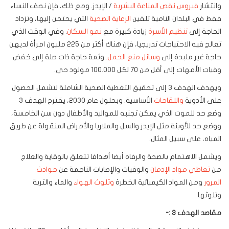
وانتشار
فيروس نقص المناعة البشرية
/ الإيدز. ومع ذلك، فإن نصف النساء
فقط في البلدان النامية تلقين
الرعاية الصحية
التي يحتجن إليها، وتزداد
الحاجة إلى
تنظيم الأسرة
زيادة كبيرة مع
نمو السكان
. وفي الوقت الذي
تعالج فيه الاحتياجات تدريجيا، فإن هناك أكثر من 225 مليون امرأة لديهن
حاجة غير ملبدة إلى
وسائل منع الحمل
. وثمة حاجة ذات صلة إلى خفض
وفيات الأمهات إلى أقل من 70 لكل 100.000 مولود حي.
ويهدف الهدف 3 إلى تحقيق التغطية الصحية الشاملة لتشمل الحصول
على الأدوية
واللقاحات
الأساسية. وبحلول عام 2030، يقترح الهدف 3
وضع حد للموت الذي يمكن تجنبه للمواليد والأطفال دون سن الخامسة،
ووضع حد للأوبئة مثل الإيدز والسل والملاريا والأمراض المنقولة عن طريق
المياه، على سبيل المثال.
ويشمل الاهتمام بالصحة والرفاه أيضا أهدافا تتعلق بالوقاية والعلاج
من
تعاطي مواد الإدمان
والوفيات والإصابات الناجمة عن
حوادث
المرور
ومن المواد الكيميائية الخطرة
وتلوث الهواء
والماء والتربة
وتلوثها.
مقاصد الهدف 3 :-