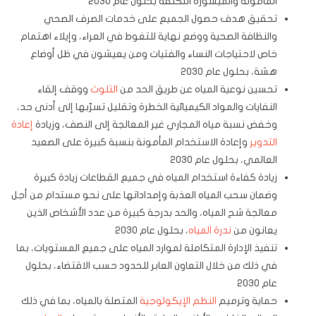
المأمونة والميسورة التكلفة بحلول عام 2030
تحقيق هدف حصول الجميع على خدمات الصرف الصحي
والنظافة الصحية ووضع نهاية للتغوط في العراء، وإيلاء اهتمام
خاص لاحتياجات النساء والفتيات ومن يعيشون في ظل أوضاع
هشة، بحلول عام 2030
تحسين نوعية المياه عن طريق الحد من
التلوث
ووقف إلقاء
النفايات والمواد الكيميائية الخطرة وتقليل تسرّبها إلى أدنى حد،
وخفض نسبة مياه المجاري غير المعالجة إلى النصف، وزيادة
إعادة
التدوير
وإعادة الاستخدام المأمونة بنسبة كبيرة على الصعيد
العالمي، بحلول عام 2030
زيادة كفاءة استخدام المياه في جميع القطاعات زيادة كبيرة
وضمان سحب المياه العذبة وإمداداتها على نحو مستدام من أجل
معالجة شح المياه، والحد بدرجة كبيرة من عدد الأشخاص الذين
يعانون من
ندرة المياه
، بحلول عام 2030
تنفيذ الإدارة المتكاملة لموارد المياه على جميع المستويات، بما
في ذلك من خلال التعاون العابر للحدود حسب الاقتضاء، بحلول
عام 2030
حماية وترميم
النظم الإيكولوجية
المتصلة بالمياه، بما في ذلك