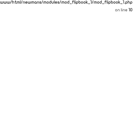
/www/html/newmans/modules/mod_flipbook_1/mod_flipbook_1.php
on line
10