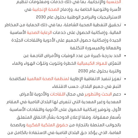
الجنسية
والإنجابية، بما في ذلك خدمات ومعلومات تنظيم
الأسرة والتوعية الخاصة به، وإدماج
الصحة الإنجابية
في
الاستراتيجيات والبرامج الوطنية بحلول عام 2030
تحقيق التغطية الصحية الشاملة، بما في ذلك الحماية من المخاطر
المالية، وإمكانية الحصول على خدمات
الرعاية الصحية
الأساسية
الجيدة وإمكانية حصول الجميع على الأدوية واللقاحات الجيّدة
والفعالة والميسورة التكلفة
الحد بدرجة كبيرة من عدد الوفيات والأمراض الناجمة عن
التعرّض
للمواد الكيميائية
الخطرة وتلويث وتلوّث الهواء والماء
والتربة بحلول عام 2030
تعزيز تنفيذ الاتفاقية الإطارية
لمنظمة الصحة العالمية
لمكافحة
التبغ في جميع البلدان، حسب الاقتضاء
دعم
البحث والتطوير
في مجال
اللقاحات
والأدوية للأمراض
المعدية وغير المعدية التي تتعرض لها البلدان النامية في المقام
الأول، وتوفير إمكانية الحصول على الأدوية واللقاحات الأساسية
بأسعار معقولة، وفقا لإعلان الدوحة بشأن الاتفاق المتعلق
بالجوانب المتصلة بالتجارة من
حقوق الملكية الفكرية
وبالصحة
العامة، الذي يؤكد حق البلدان النامية في الاستفادة بالكامل من