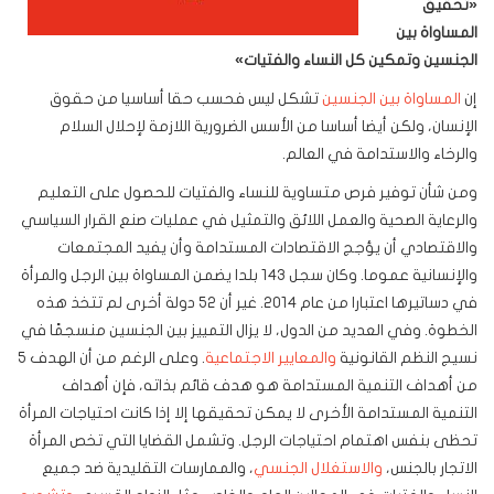
«
تحقيق
المساواة بين
الجنسين وتمكين كل النساء والفتيات
»
إن
المساواة بين الجنسين
تشكل ليس فحسب حقا أساسيا من حقوق
الإنسان، ولكن أيضا أساسا من الأسس الضرورية اللازمة لإحلال السلام
والرخاء والاستدامة في العالم.
ومن شأن توفير فرص متساوية للنساء والفتيات للحصول على التعليم
والرعاية الصحية والعمل اللائق والتمثيل في عمليات صنع القرار السياسي
والاقتصادي أن يؤجج الاقتصادات المستدامة وأن يفيد المجتمعات
والإنسانية عموما. وكان سجل 143 بلدا يضمن المساواة بين الرجل والمرأة
في دساتيرها اعتبارا من عام 2014. غير أن 52 دولة أخرى لم تتخذ هذه
الخطوة. وفي العديد من الدول، لا يزال التمييز بين الجنسين منسجمًا في
نسيج النظم القانونية
والمعايير الاجتماعية
. وعلى الرغم من أن الهدف 5
من أهداف التنمية المستدامة هو هدف قائم بذاته، فإن أهداف
التنمية المستدامة الأخرى لا يمكن تحقيقها إلا إذا كانت احتياجات المرأة
تحظى بنفس اهتمام احتياجات الرجل. وتشمل القضايا التي تخص المرأة
الاتجار بالجنس،
والاستغلال الجنسي
، والممارسات التقليدية ضد جميع