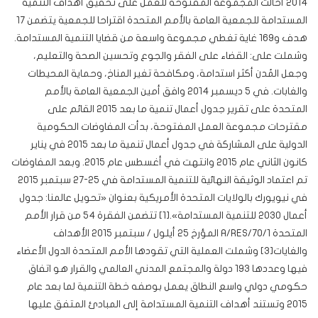
2014 أحالت المجموعة المفتوحة للعمل على تحقيق أهداف التنمية
المستدامة للجمعية العامة بالأمم المتحدة اقتراحا للجمعية يتضمن 17
هدف و169 غاية تغطي مجموعة واسعة من قضايا التنمية المستدامة.
وشملت على: القضاء على الفقر والجوع وتحسين الصحة والتعليم،
وجعل المُدن أكثر استدامة، ومكافحة تغير المناخ، وحماية المحيطات
والغابات. في 5 ديسمبر 2014 وافق أمين الجمعية العامة بالأمم
المتحدة على تقرير جدول أعمال تنمية ما بعد 2015 القائم على
مقترحات مجموعة العمل المفتوحة، بدأت المفاوضات الحكومية
الدولية على المشاركة في جدول أعمال تنمية ما بعد 2015 في يناير
كانون الثاني عام 2015 وانتهت في أغسطس عام 2015. وبعد المفاوضات
تم اعتماد الوثيقة النهائية للتنمية المستدامة في 25-27 سبتمبر 2015
في نيويورك بالولايات المتحدة الأمريكية بعنوان «تحويل عالمنا: جدول
أعمال 2030 للتنمية المستدامة».[1] تتضمن الفقرة 54 من قرار الأمم
المتحدة A/RES/70/1 المؤرخ 25 أيلول / سبتمبر 2015 الأهداف
والغايات[3] وشملت العملية التي تقودها الأمم المتحدة الدول الأعضاء
فيها وعددها 193 دولة والمجتمع المدني العالمي والقرار هو اتفاق
حكومي دولي واسع النطاق يعمل بوصفه خطة التنمية لما بعد عام
2015 وتستند أهداف التنمية المستدامة إلى المبادئ المتفق عليها