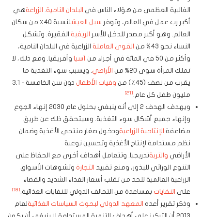
الغالبية العظمى من هؤلاء الناس في
البلدان النامية
.
الزراعة
هي
أكبر رب عمل في العالم، وتوفر
سبل العيش
لنسبة 40٪ من سكان
العالم. وهو أكبر مصدر للدخل للأسر
الريفية
الفقيرة. وتشكل
النساء نحو 43% من
القوى العاملة
الزراعية في البلدان النامية،
وأكثر من 50 في المائة في أجزاء من
آسيا
وأفريقيا. ومع ذلك، لا
تملك المرأة سوى 20% من
الأراضي
. ويسبب سوء التغذية ما
يقرب من نصف (45٪) من
وفيات الأطفال
دون سن الخامسة - 3.1
[21]
مليون طفل كل عام.
ويهدف الهدف 2 إلى أنه ينبغي بحلول عام 2030 إنهاء الجوع
وإنهاء جميع أشكال سوء التغذية. وسيتحقق ذلك عن طريق
مضاعفة
الإنتاجية الزراعية
ودخول صغار منتجي الأغذية وضمان
نظم مستدامة لإنتاج الأغذية وتحسين نوعية
الأراضي
والتربة
تدريجيا. وتتعامل أهداف أخرى مع الحفاظ على
التنوع الوراثي للبذور، ومنع تقييد
التجارة
وتشوهات الأسواق
الزراعية العالمية للحد من تقلب أسعار الغذاء الشديد والقضاء
[18]
على
النفايات
بمساعدة من التحالف الدولي للنفايات الغذائية.
وذكر تقرير أعده
المعهد الدولي لبحوث السياسات الغذائية
لعام
2013 أن التركيز على أهداف التنمية المستدامة لا ينبغي أن يكون