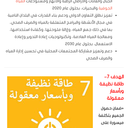
الجبال والغابات والأراضي الرطبة والأنهار ومستودعات
المياه
الجوفية
والبحيرات، بحلول عام 2020
تعزيز نطاق التعاون الدولي ودعم بناء القدرات في البلدان النامية
في مجال الأنشطة والبرامج المتعلقة بالمياه والصرف الصحي،
بما في ذلك جمع المياه، وإزالة ملوحتها، وكفاءة استخدامها،
ومعالجة المياه العادمة، وتكنولوجيات إعادة التدوير وإعادة
الاستعمال، بحلول عام 2030
دعم وتعزيز مشاركة المجتمعات المحلية في تحسين إدارة المياه
والصرف الصحي
الهدف 7–
طاقة نظيفة
وبأسعار
معقولة
«
ضمان حصول
الجميع بتكلفة
ميسورة على