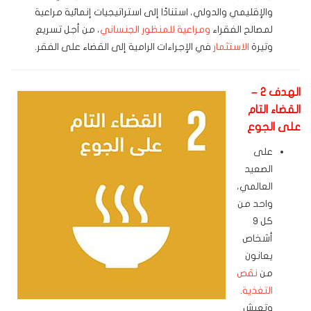
والإقليمي والدولي، استنادًا إلى استراتيجيات إنمائية مراعية
لمصالح الفقراء
ومراعية للمنظور الجنساني
، من أجل تسريع
وتيرة
الاستثمار
في الإجراءات الرامية إلى القضاء على الفقر.
الهدف 2 –
القضاء التام
على الجوع
على
الصعيد
العالمي،
واحد من
كل 9
أشخاص
يعانون
من
نقص
التغذية
.
وتعيش