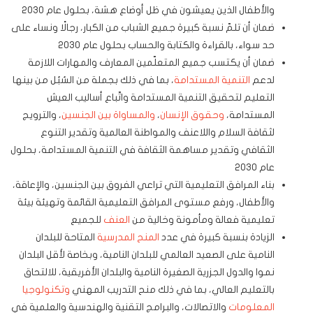
والأطفال الذين يعيشون في ظل أوضاع هشة، بحلول عام 2030
ضمان أن تلمّ نسبة كبيرة جميع الشباب من الكبار، رجالًا ونساء على
حد سواء، بالقراءة والكتابة والحساب بحلول عام 2030
ضمان أن يكتسب جميع المتعلّمين المعارف والمهارات اللازمة
لدعم
التنمية المستدامة
، بما في ذلك بجملة من السُبُل من بينها
التعليم لتحقيق التنمية المستدامة واتّباع أساليب العيش
المستدامة،
وحقوق الإنسان
،
والمساواة بين الجنسين
، والترويج
لثقافة السلام واللاعنف والمواطنة العالمية وتقدير التنوع
الثقافي وتقدير مساهمة الثقافة في التنمية المستدامة، بحلول
عام 2030
بناء المرافق التعليمية التي تراعي الفروق بين الجنسين، والإعاقة،
والأطفال، ورفع مستوى المرافق التعليمية القائمة وتهيئة بيئة
تعليمية فعالة ومأمونة وخالية من
العنف
للجميع
الزيادة بنسبة كبيرة في عدد
المنح المدرسية
المتاحة للبلدان
النامية على الصعيد العالمي للبلدان النامية، وبخاصة لأقل البلدان
نموا والدول الجزرية الصغيرة النامية والبلدان الأفريقية، للالتحاق
بالتعليم العالي، بما في ذلك منح التدريب المهني
وتكنولوجيا
المعلومات
والاتصالات، والبرامج التقنية والهندسية والعلمية في