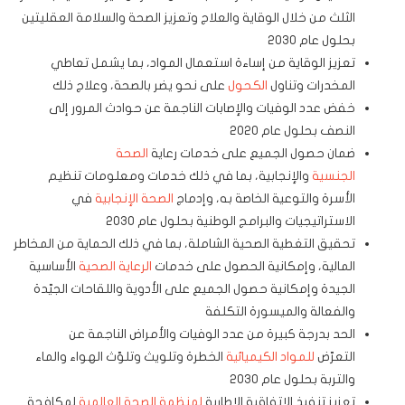
الثلث من خلال الوقاية والعلاج وتعزيز الصحة والسلامة العقليتين
بحلول عام 2030
تعزيز الوقاية من إساءة استعمال المواد، بما يشمل تعاطي
المخدرات وتناول
الكحول
على نحو يضر بالصحة، وعلاج ذلك
خفض عدد الوفيات والإصابات الناجمة عن حوادث المرور إلى
النصف بحلول عام 2020
ضمان حصول الجميع على خدمات رعاية
الصحة
الجنسية
والإنجابية، بما في ذلك خدمات ومعلومات تنظيم
الأسرة والتوعية الخاصة به، وإدماج
الصحة الإنجابية
في
الاستراتيجيات والبرامج الوطنية بحلول عام 2030
تحقيق التغطية الصحية الشاملة، بما في ذلك الحماية من المخاطر
المالية، وإمكانية الحصول على خدمات
الرعاية الصحية
الأساسية
الجيدة وإمكانية حصول الجميع على الأدوية واللقاحات الجيّدة
والفعالة والميسورة التكلفة
الحد بدرجة كبيرة من عدد الوفيات والأمراض الناجمة عن
التعرّض
للمواد الكيميائية
الخطرة وتلويث وتلوّث الهواء والماء
والتربة بحلول عام 2030
تعزيز تنفيذ الاتفاقية الإطارية
لمنظمة الصحة العالمية
لمكافحة