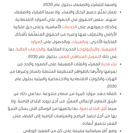
واسعة للفقراء والضعفاء بحلول عام 2030.
ضمان تمتّع جميع الرجال والنساء، ولا سيما الفقراء والضعفاء
منهم، بنفس الحقوق في الحصول على الموارد الاقتصادية،
وكذلك حصولهم على
الخدمات
الأساسية، وعلى حق ملكية
الأراضي والتصرّف فيها وغيره من الحقوق المتعلّقة بأشكال
الملكية الأخرى،
وبالميراث
، وبالحصول على
الموارد
الطبيعية
،
والتكنولوجيا
الجديدة الملائمة،
والخدمات المالية
، بما
في ذلك
التمويل المتناهي الصغر
، بحلول عام 2030.
بناء قدرة
الفقراء والفئات الضعيفة على الصمود والحد من
تعرضها وتأثّرها بالظواهر المتطرفة المتصلة بالمناخ وغيرها من
الهزات والكوارث الاقتصادية والاجتماعية والبيئية بحلول عام
2030.
كفالة حشد موارد كبيرة من مصادر متنوعة، بما في ذلك عن
طريق التعاون الإنمائي المعزّز، من أجل تزويد البلدان النامية، ولا
سيما
أقل البلدان نموا
، بما يكفيها من الوسائل التي يمكن التنبؤ
بها من أجل تنفيذ البرامج والسياسات الرامية إلى القضاء على
الفقر بجميع أبعاده.
وضع أطر سياساتية سليمة على كل من الصعيد الوطني