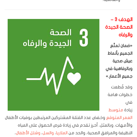
الهدف 3 –
الصحة الجيدة
والرفاه
«
ضمان تمتّع
الجميع بأنماط
عيش صحية
وبالرفاهية في
جميع الأعمار
.»
وقد قُطعت
خطوات هامة
في
زيادة
متوسط
العمر المتوقع
وخفض عدد القتلة المشتركين المرتبطين بوفيات الأطفال
والأمهات. وبالمثل، أحرز تقدم في زيادة فرص الحصول على المياه
النظيفة والمرافق الصحية، والحد من
الملاريا
،
والسل
،
وشلل الأطفال
،