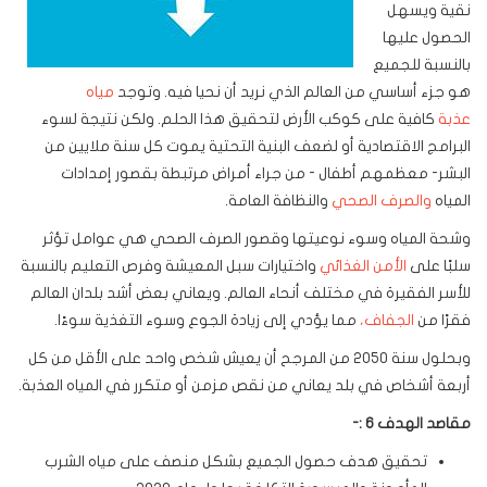
نقية ويسهل
الحصول عليها
بالنسبة للجميع
هو جزء أساسي من العالم الذي نريد أن نحيا فيه. وتوجد
مياه
عذبة
كافية على كوكب الأرض لتحقيق هذا الحلم. ولكن نتيجة لسوء
البرامج الاقتصادية أو لضعف البنية التحتية يموت كل سنة ملايين من
البشر- معظمهم أطفال - من جراء أمراض مرتبطة بقصور إمدادات
المياه
والصرف الصحي
والنظافة العامة.
وشحة المياه وسوء نوعيتها وقصور الصرف الصحي هي عوامل تؤثر
سلبًا على
الأمن الغذائي
واختيارات سبل المعيشة وفرص التعليم بالنسبة
للأسر الفقيرة في مختلف أنحاء العالم. ويعاني بعض أشد بلدان العالم
فقرًا من
الجفاف،
مما يؤدي إلى زيادة الجوع وسوء التغذية سوءًا.
وبحلول سنة 2050 من المرجح أن يعيش شخص واحد على الأقل من كل
أربعة أشخاص في بلد يعاني من نقص مزمن أو متكرر في المياه العذبة.
مقاصد الهدف 6 :-
تحقيق هدف حصول الجميع بشكل منصف على مياه الشرب