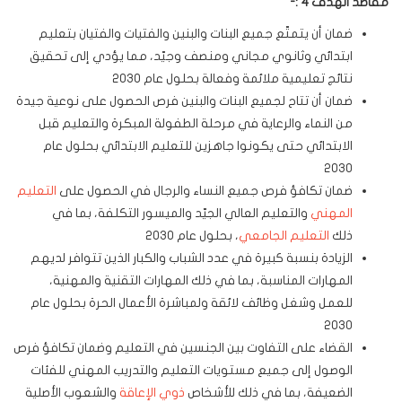
مقاصد الهدف 4 :-
ضمان أن يتمتّع جميع البنات والبنين والفتيات والفتيان بتعليم
ابتدائي وثانوي مجاني ومنصف وجيّد، مما يؤدي إلى تحقيق
نتائج تعليمية ملائمة وفعالة بحلول عام 2030
ضمان أن تتاح لجميع البنات والبنين فرص الحصول على نوعية جيدة
من النماء والرعاية في مرحلة الطفولة المبكرة والتعليم قبل
الابتدائي حتى يكونوا جاهزين للتعليم الابتدائي بحلول عام
2030
ضمان تكافؤ فرص جميع النساء والرجال في الحصول على
التعليم
المهني
والتعليم العالي الجيّد والميسور التكلفة، بما في
ذلك
التعليم الجامعي
، بحلول عام 2030
الزيادة بنسبة كبيرة في عدد الشباب والكبار الذين تتوافر لديهم
المهارات المناسبة، بما في ذلك المهارات التقنية والمهنية،
للعمل وشغل وظائف لائقة ولمباشرة الأعمال الحرة بحلول عام
2030
القضاء على التفاوت بين الجنسين في التعليم وضمان تكافؤ فرص
الوصول إلى جميع مستويات التعليم والتدريب المهني للفئات
الضعيفة، بما في ذلك للأشخاص
ذوي الإعاقة
والشعوب الأصلية