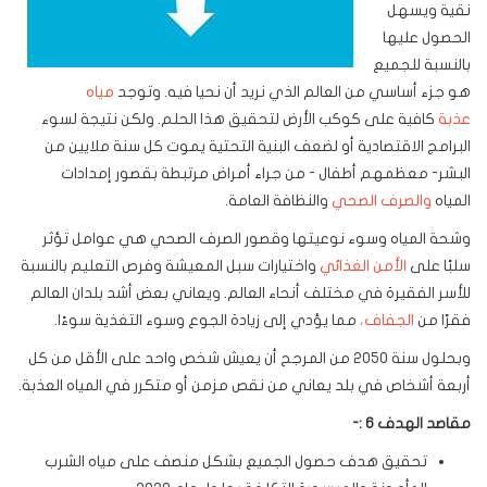
نقية ويسهل
الحصول عليها
بالنسبة للجميع
هو جزء أساسي من العالم الذي نريد أن نحيا فيه. وتوجد
مياه
عذبة
كافية على كوكب الأرض لتحقيق هذا الحلم. ولكن نتيجة لسوء
البرامج الاقتصادية أو لضعف البنية التحتية يموت كل سنة ملايين من
البشر- معظمهم أطفال - من جراء أمراض مرتبطة بقصور إمدادات
المياه
والصرف الصحي
والنظافة العامة.
وشحة المياه وسوء نوعيتها وقصور الصرف الصحي هي عوامل تؤثر
سلبًا على
الأمن الغذائي
واختيارات سبل المعيشة وفرص التعليم بالنسبة
للأسر الفقيرة في مختلف أنحاء العالم. ويعاني بعض أشد بلدان العالم
فقرًا من
الجفاف،
مما يؤدي إلى زيادة الجوع وسوء التغذية سوءًا.
وبحلول سنة 2050 من المرجح أن يعيش شخص واحد على الأقل من كل
أربعة أشخاص في بلد يعاني من نقص مزمن أو متكرر في المياه العذبة.
مقاصد الهدف 6 :-
تحقيق هدف حصول الجميع بشكل منصف على مياه الشرب