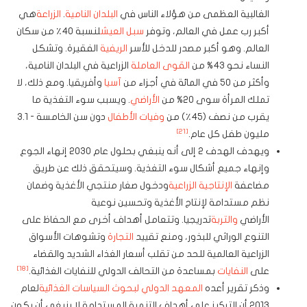
الغالبية العظمى من هؤلاء الناس في
البلدان النامية
.
الزراعة
هي
أكبر رب عمل في العالم، وتوفر
سبل العيش
لنسبة 40٪ من سكان
العالم. وهو أكبر مصدر للدخل للأسر
الريفية
الفقيرة. وتشكل
النساء نحو 43% من
القوى العاملة
الزراعية في البلدان النامية،
وأكثر من 50 في المائة في أجزاء من
آسيا
وأفريقيا. ومع ذلك، لا
تملك المرأة سوى 20% من
الأراضي
. ويسبب سوء التغذية ما
يقرب من نصف (45٪) من
وفيات الأطفال
دون سن الخامسة - 3.1
[21]
مليون طفل كل عام.
ويهدف الهدف 2 إلى أنه ينبغي بحلول عام 2030 إنهاء الجوع
وإنهاء جميع أشكال سوء التغذية. وسيتحقق ذلك عن طريق
مضاعفة
الإنتاجية الزراعية
ودخول صغار منتجي الأغذية وضمان
نظم مستدامة لإنتاج الأغذية وتحسين نوعية
الأراضي
والتربة
تدريجيا. وتتعامل أهداف أخرى مع الحفاظ على
التنوع الوراثي للبذور، ومنع تقييد
التجارة
وتشوهات الأسواق
الزراعية العالمية للحد من تقلب أسعار الغذاء الشديد والقضاء
[18]
على
النفايات
بمساعدة من التحالف الدولي للنفايات الغذائية.
وذكر تقرير أعده
المعهد الدولي لبحوث السياسات الغذائية
لعام
2013 أن التركيز على أهداف التنمية المستدامة لا ينبغي أن يكون