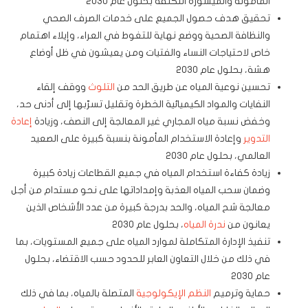
المأمونة والميسورة التكلفة بحلول عام 2030
تحقيق هدف حصول الجميع على خدمات الصرف الصحي
والنظافة الصحية ووضع نهاية للتغوط في العراء، وإيلاء اهتمام
خاص لاحتياجات النساء والفتيات ومن يعيشون في ظل أوضاع
هشة، بحلول عام 2030
تحسين نوعية المياه عن طريق الحد من
التلوث
ووقف إلقاء
النفايات والمواد الكيميائية الخطرة وتقليل تسرّبها إلى أدنى حد،
وخفض نسبة مياه المجاري غير المعالجة إلى النصف، وزيادة
إعادة
التدوير
وإعادة الاستخدام المأمونة بنسبة كبيرة على الصعيد
العالمي، بحلول عام 2030
زيادة كفاءة استخدام المياه في جميع القطاعات زيادة كبيرة
وضمان سحب المياه العذبة وإمداداتها على نحو مستدام من أجل
معالجة شح المياه، والحد بدرجة كبيرة من عدد الأشخاص الذين
يعانون من
ندرة المياه
، بحلول عام 2030
تنفيذ الإدارة المتكاملة لموارد المياه على جميع المستويات، بما
في ذلك من خلال التعاون العابر للحدود حسب الاقتضاء، بحلول
عام 2030
حماية وترميم
النظم الإيكولوجية
المتصلة بالمياه، بما في ذلك