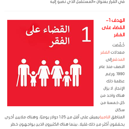
في القرار بعنوان «المستقبل الذي نصبو إليه
الهدف 1–
القضاء على
الفقر
خُفِّضت
معدلات
الفقر
المدقع
إلى
النصف منذ عام
1990. ورغم
عظمة ذلك
الإنجاز، لا يزال
هناك واحد من
كل خمسة من
سكان
المناطق
النامية
يعيش على أقل من 1.25 دولار يوميًا، وهناك ملايين أخرى
يحققون أكثر من ذلك قليلا، بينما هناك الكثيرون الذين يواجهون خطر