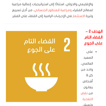
والإقليمي والدولي، استنادًا إلى استراتيجيات إنمائية مراعية
لمصالح الفقراء
ومراعية للمنظور الجنساني
، من أجل تسريع
وتيرة
الاستثمار
في الإجراءات الرامية إلى القضاء على الفقر.
الهدف 2 –
القضاء التام
على الجوع
على
الصعيد
العالمي،
واحد من
كل 9
أشخاص
يعانون
من
نقص
التغذية
.
وتعيش