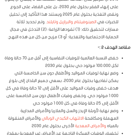
على إنهاء الفقر بحلول عام 2030، بل على القضاء على الجوع
ونقص التغذية بحلول عام 2025 ويستند هذا التأكيد إلى تحليل
للخبرات في
الصين
وفيتنام
والبرازيل
وتايلند
. وتم تحديد ثلاثة
مسارات لتحقيق ذلك: (1) تقودها الزراعة؛ (2) التدخل في مجال
الحماية الاجتماعية والتغذية؛ أو 3) مزيج من كل من هذه النهج.
مقاصد الهدف 2 :-
خفض النسبة العالمية للوفيات النفاسية إلى أقل من 70 حالة وفاة
لكل 100.000 مولود حي بحلول عام 2030
وضع نهاية لوفيات المواليد والأطفال دون سن الخامسة التي
يمكن تفاديها بحلول عام 2030، بسعي جميع البلدان إلى بلوغ
هدف خفض وفيات المواليد على الأقل إلى 12 حالة وفاة في كل
000 1 مولود حي، وخفض وفيات الأطفال دون سن الخامسة على
الأقل إلى 25 حالة وفاة في كل 000 1 مولود حي
وضع نهاية لأوبئة الإيدز والسل والملاريا والأمراض المدارية
المهملة ومكافحة
الالتهاب الكبدي الوبائي
والأمراض المنقولة
بالمياه
والأمراض المعدية
الأخرى بحلول عام 2030
تخفيض الوفيات المبكرة الناجمة عن الأمراض غير المعدية بمقدار