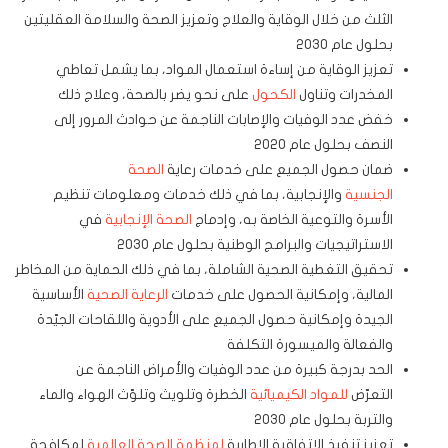
الثلث من خلال الوقاية والعلاج وتعزيز الصحة والسلامة العقليتين
بحلول عام 2030
تعزيز الوقاية من إساءة استعمال المواد، بما يشمل تعاطي
المخدرات وتناول
الكحول
على نحو يضر بالصحة، وعلاج ذلك
خفض عدد الوفيات والإصابات الناجمة عن حوادث المرور إلى
النصف بحلول عام 2020
ضمان حصول الجميع على خدمات رعاية
الصحة
الجنسية
والإنجابية، بما في ذلك خدمات ومعلومات تنظيم
الأسرة والتوعية الخاصة به، وإدماج
الصحة الإنجابية
في
الاستراتيجيات والبرامج الوطنية بحلول عام 2030
تحقيق التغطية الصحية الشاملة، بما في ذلك الحماية من المخاطر
المالية، وإمكانية الحصول على خدمات
الرعاية الصحية
الأساسية
الجيدة وإمكانية حصول الجميع على الأدوية واللقاحات الجيّدة
والفعالة والميسورة التكلفة
الحد بدرجة كبيرة من عدد الوفيات والأمراض الناجمة عن
التعرّض
للمواد الكيميائية
الخطرة وتلويث وتلوّث الهواء والماء
والتربة بحلول عام 2030
تعزيز تنفيذ الاتفاقية الإطارية
لمنظمة الصحة العالمية
لمكافحة