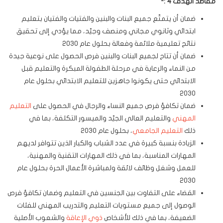
مقاصد الهدف 4 :-
ضمان أن يتمتّع جميع البنات والبنين والفتيات والفتيان بتعليم
ابتدائي وثانوي مجاني ومنصف وجيّد، مما يؤدي إلى تحقيق
نتائج تعليمية ملائمة وفعالة بحلول عام 2030
ضمان أن تتاح لجميع البنات والبنين فرص الحصول على نوعية جيدة
من النماء والرعاية في مرحلة الطفولة المبكرة والتعليم قبل
الابتدائي حتى يكونوا جاهزين للتعليم الابتدائي بحلول عام
2030
ضمان تكافؤ فرص جميع النساء والرجال في الحصول على
التعليم
المهني
والتعليم العالي الجيّد والميسور التكلفة، بما في
ذلك
التعليم الجامعي
، بحلول عام 2030
الزيادة بنسبة كبيرة في عدد الشباب والكبار الذين تتوافر لديهم
المهارات المناسبة، بما في ذلك المهارات التقنية والمهنية،
للعمل وشغل وظائف لائقة ولمباشرة الأعمال الحرة بحلول عام
2030
القضاء على التفاوت بين الجنسين في التعليم وضمان تكافؤ فرص
الوصول إلى جميع مستويات التعليم والتدريب المهني للفئات
الضعيفة، بما في ذلك للأشخاص
ذوي الإعاقة
والشعوب الأصلية