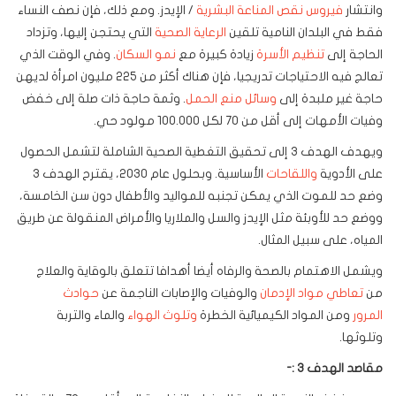
وانتشار
فيروس نقص المناعة البشرية
/ الإيدز. ومع ذلك، فإن نصف النساء
فقط في البلدان النامية تلقين
الرعاية الصحية
التي يحتجن إليها، وتزداد
الحاجة إلى
تنظيم الأسرة
زيادة كبيرة مع
نمو السكان
. وفي الوقت الذي
تعالج فيه الاحتياجات تدريجيا، فإن هناك أكثر من 225 مليون امرأة لديهن
حاجة غير ملبدة إلى
وسائل منع الحمل
. وثمة حاجة ذات صلة إلى خفض
وفيات الأمهات إلى أقل من 70 لكل 100.000 مولود حي.
ويهدف الهدف 3 إلى تحقيق التغطية الصحية الشاملة لتشمل الحصول
على الأدوية
واللقاحات
الأساسية. وبحلول عام 2030، يقترح الهدف 3
وضع حد للموت الذي يمكن تجنبه للمواليد والأطفال دون سن الخامسة،
ووضع حد للأوبئة مثل الإيدز والسل والملاريا والأمراض المنقولة عن طريق
المياه، على سبيل المثال.
ويشمل الاهتمام بالصحة والرفاه أيضا أهدافا تتعلق بالوقاية والعلاج
من
تعاطي مواد الإدمان
والوفيات والإصابات الناجمة عن
حوادث
المرور
ومن المواد الكيميائية الخطرة
وتلوث الهواء
والماء والتربة
وتلوثها.
مقاصد الهدف 3 :-