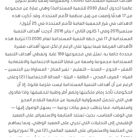
أهداف التنمية المستدامة (SDGs)، والمعروفة رسميًا باسم تحويل
عالمنا (جدول أعمال 2030 للتنمية المستدامة) وهي عبارة عن مجموعة
من 17 هدفًا وُضعت من قِبل منظمة الأمم المتحدة، وقد ذُكرت هذه
الاهداف في قرار الجمعية العامة للأمم المتحدة في 25 أيلول/
سبتمبر2015 وفي 1 كانون الثاني / يناير 2016، أدرجت أهداف التنمية
المستدامة ال 17 في خطة التنمية المستدامة لعام 2030.[1] تترابط هذه
الأهداف العريضة فيما بينها على الرغم ان لكل منها أهداف صغيرة
محددة خاصة به، تمثل في مجموعها 169 غاية. وتغطي أهداف التنمية
المستدامة مجموعة واسعة من قضايا التنمية الاجتماعية والاقتصادية
(الفقر – الجوع – الصحة – التعليم - تغير المناخ - المساواة بين الجنسين –
المياه - الصرف الصحي – الطاقة – البيئة - العدالة الاجتماعية).[2] وعلى
الرغم من أن أهداف التنمية المستدامة ليست ملزمة قانونا، إلا أن
الحكومات تأخذ زمام ملكيتها وتضع أطر وطنية لتحقيقها. ولذا فالدول
هي التي تتحمل المسؤولية الرئيسية عن متابعة التقدم المحرز
واستعراضه، مما يتطلب جمع بيانات نوعية — يسهل الوصول إليها —
في الوقت المناسب، بحيث تستند المتابعة والاستعراض على الصعيد
الإقليمي إلى التحليلات التي تجري على الصعيد الوطني، وبما يساهم
في المتابعة والاستعراض على الصعيد العالمي.[2] في 19 تموز/يوليو