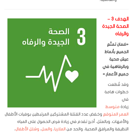
الهدف 3 –
الصحة الجيدة
والرفاه
«
ضمان تمتّع
الجميع بأنماط
عيش صحية
وبالرفاهية في
جميع الأعمار
.»
وقد قُطعت
خطوات هامة
في
زيادة
متوسط
العمر المتوقع
وخفض عدد القتلة المشتركين المرتبطين بوفيات الأطفال
والأمهات. وبالمثل، أحرز تقدم في زيادة فرص الحصول على المياه
النظيفة والمرافق الصحية، والحد من
الملاريا
،
والسل
،
وشلل الأطفال
،