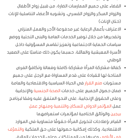
القضاء على جميع الممارسات الضارة، من قبيل زواج الأطفال
والزواج المبكر والزواج القسري، وتشويه الأعضاء التناسلية للإناث
(ختان الإناث)
الاعتراف بأعمال الرعاية غير مدفوعة الأجر والعمل المنزلي
وتقديرها من خلال توفير الخدمات العامة والبنى التحتية ووضع
سياسات الحماية الاجتماعية وتعزيز تقاسم المسؤولية داخل
الأسرة المعيشية والعائلة، حسبما يكون ذلك مناسبًا على الصعيد
الوطني
كفالة مشاركة المرأة مشاركة كاملة وفعالة وتكافؤ الفرص
المتاحة لها للقيادة على قدم المساواة مع الرجل على جميع
مستويات
صنع القرار
في الحياة السياسية والاقتصادية والعامة
ضمان حصول الجميع على خدمات
الصحة الجنسية
والإنجابية
وعلى الحقوق الإنجابية، على النحو المتفق عليه وفقا لبرنامج
عمل
المؤتمر الدولي للسكان والتنمية
ومنهاج عمل
بيجين
والوثائق الختامية لمؤتمرات استعراضهما
القيام بإصلاحات لتخويل المرأة حقوقًا متساوية في الموارد
الاقتصادية، وكذلك إمكانية حصولها على حق الملكية
والتصرّف
في الأراضي
وغيرها من الممتلكات، وعلى الخدمات المالية،