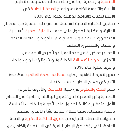
الجنسية
والإنجابية، بما في ذلك خدمات ومعلومات تنظيم
الأسرة والتوعية الخاصة به، وإدماج
الصحة الإنجابية
في
الاستراتيجيات والبرامج الوطنية بحلول عام 2030
تحقيق التغطية الصحية الشاملة، بما في ذلك الحماية من المخاطر
المالية، وإمكانية الحصول على خدمات
الرعاية الصحية
الأساسية
الجيدة وإمكانية حصول الجميع على الأدوية واللقاحات الجيّدة
والفعالة والميسورة التكلفة
الحد بدرجة كبيرة من عدد الوفيات والأمراض الناجمة عن
التعرّض
للمواد الكيميائية
الخطرة وتلويث وتلوّث الهواء والماء
والتربة بحلول عام 2030
تعزيز تنفيذ الاتفاقية الإطارية
لمنظمة الصحة العالمية
لمكافحة
التبغ في جميع البلدان، حسب الاقتضاء
دعم
البحث والتطوير
في مجال
اللقاحات
والأدوية للأمراض
المعدية وغير المعدية التي تتعرض لها البلدان النامية في المقام
الأول، وتوفير إمكانية الحصول على الأدوية واللقاحات الأساسية
بأسعار معقولة، وفقا لإعلان الدوحة بشأن الاتفاق المتعلق
بالجوانب المتصلة بالتجارة من
حقوق الملكية الفكرية
وبالصحة
العامة، الذي يؤكد حق البلدان النامية في الاستفادة بالكامل من