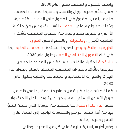
واسعة للفقراء والضعفاء بحلول عام 2030.
ضمان تمتّع جميع الرجال والنساء، ولا سيما الفقراء والضعفاء
منهم، بنفس الحقوق في الحصول على الموارد الاقتصادية،
وكذلك حصولهم على
الخدمات
الأساسية، وعلى حق ملكية
الأراضي والتصرّف فيها وغيره من الحقوق المتعلّقة بأشكال
الملكية الأخرى،
وبالميراث
، وبالحصول على
الموارد
الطبيعية
،
والتكنولوجيا
الجديدة الملائمة،
والخدمات المالية
، بما
في ذلك
التمويل المتناهي الصغر
، بحلول عام 2030.
بناء قدرة
الفقراء والفئات الضعيفة على الصمود والحد من
تعرضها وتأثّرها بالظواهر المتطرفة المتصلة بالمناخ وغيرها من
الهزات والكوارث الاقتصادية والاجتماعية والبيئية بحلول عام
2030.
كفالة حشد موارد كبيرة من مصادر متنوعة، بما في ذلك عن
طريق التعاون الإنمائي المعزّز، من أجل تزويد البلدان النامية، ولا
سيما
أقل البلدان نموا
، بما يكفيها من الوسائل التي يمكن التنبؤ
بها من أجل تنفيذ البرامج والسياسات الرامية إلى القضاء على
الفقر بجميع أبعاده.
وضع أطر سياساتية سليمة على كل من الصعيد الوطني