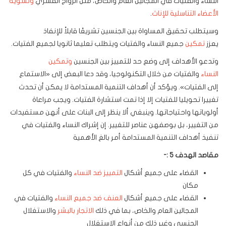
النساء والفتيات في المجالين العام والخاص، مثل الزواج القسري
وتشويه
الأعضاء التناسلية للإناث
.
وسيتطلب تحقيق المساواة بين الجنسين تشريعًا قابلاً للإنفاذ
يعزز
تمكين
جميع النساء والفتيات ويتطلب تعليما ثانويا لجميع الفتيات.
وتدعو الأهداف إلى وضع حد للتمييز بين الجنسين
وتمكين
النساء
والفتيات من خلال التكنولوجيا،
وقد دعا البعض إلى «الاستماع
إلى الفتيات». ويؤكد أن أهداف التنمية المستدامة لا يمكن أن تحدث
تغييرا تحويليا للفتيات إلا إذا تمت استشارة الفتيات. ويجب مراعاة
أولوياتها واحتياجاتها. وينبغي ألا ينظر إلى البنات على أنهن مستفيدات
من التغيير، بل بوصفهن عناصر للتغيير. إن إشراك النساء والفتيات في
تنفيذ أهداف التنمية المستدامة أمر بالغ الأهمية
مقاصد الهدف 5 :-
القضاء على جميع أشكال
التمييز ضد النساء
والفتيات في كل
مكان
القضاء على جميع أشكال
العنف ضد جميع النساء
والفتيات في
المجالين العام والخاص، بما في ذلك
الاتجار بالبشر
والاستغلال
الجنسي وغير ذلك من أنواع الاستغلال