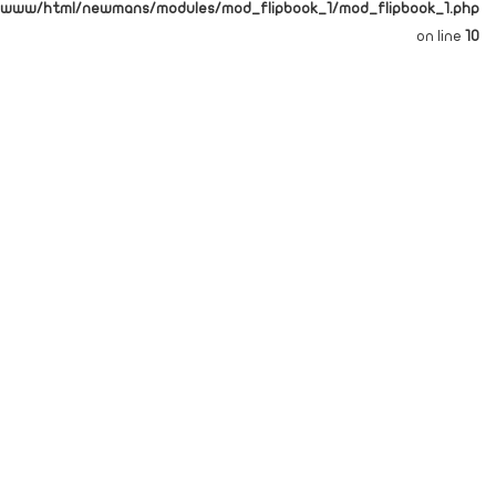
/www/html/newmans/modules/mod_flipbook_1/mod_flipbook_1.php
on line
10