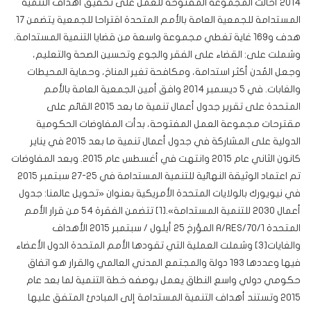
2014 أحالت المجموعة المفتوحة للعمل على تحقيق أهداف التنمية
المستدامة للجمعية العامة بالأمم المتحدة اقتراحا للجمعية يتضمن 17
هدف و169 غاية تغطي مجموعة واسعة من قضايا التنمية المستدامة.
وشملت على: القضاء على الفقر والجوع وتحسين الصحة والتعليم،
وجعل المُدن أكثر استدامة، ومكافحة تغير المناخ، وحماية المحيطات
والغابات. في 5 ديسمبر 2014 وافق أمين الجمعية العامة بالأمم
المتحدة على تقرير جدول أعمال تنمية ما بعد 2015 القائم على
مقترحات مجموعة العمل المفتوحة، بدأت المفاوضات الحكومية
الدولية على المشاركة في جدول أعمال تنمية ما بعد 2015 في يناير
كانون الثاني عام 2015 وانتهت في أغسطس عام 2015. وبعد المفاوضات
تم اعتماد الوثيقة النهائية للتنمية المستدامة في 25-27 سبتمبر 2015
في نيويورك بالولايات المتحدة الأمريكية بعنوان «تحويل عالمنا: جدول
أعمال 2030 للتنمية المستدامة».[1] تتضمن الفقرة 54 من قرار الأمم
المتحدة A/RES/70/1 المؤرخ 25 أيلول / سبتمبر 2015 الأهداف
والغايات[3] وشملت العملية التي تقودها الأمم المتحدة الدول الأعضاء
فيها وعددها 193 دولة والمجتمع المدني العالمي والقرار هو اتفاق
حكومي دولي واسع النطاق يعمل بوصفه خطة التنمية لما بعد عام
2015 وتستند أهداف التنمية المستدامة إلى المبادئ المتفق عليها