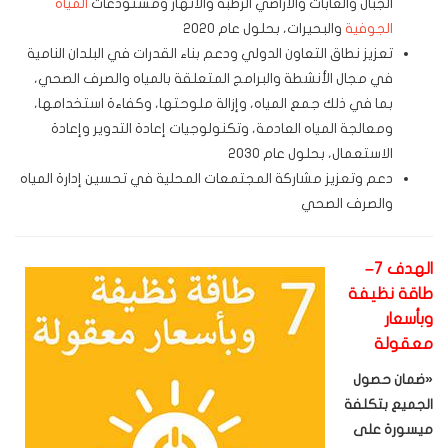
الجبال والغابات والأراضي الرطبة والأنهار ومستودعات
المياه
الجوفية
والبحيرات، بحلول عام 2020
تعزيز نطاق التعاون الدولي ودعم بناء القدرات في البلدان النامية
في مجال الأنشطة والبرامج المتعلقة بالمياه والصرف الصحي،
بما في ذلك جمع المياه، وإزالة ملوحتها، وكفاءة استخدامها،
ومعالجة المياه العادمة، وتكنولوجيات إعادة التدوير وإعادة
الاستعمال، بحلول عام 2030
دعم وتعزيز مشاركة المجتمعات المحلية في تحسين إدارة المياه
والصرف الصحي
الهدف 7–
طاقة نظيفة
وبأسعار
معقولة
«
ضمان حصول
الجميع بتكلفة
ميسورة على