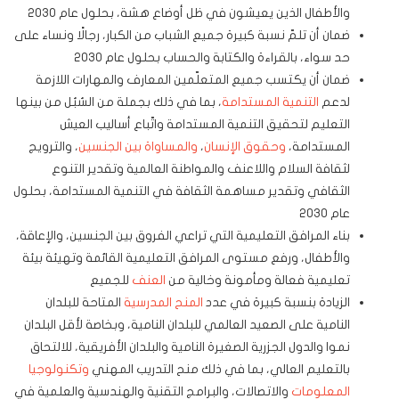
والأطفال الذين يعيشون في ظل أوضاع هشة، بحلول عام 2030
ضمان أن تلمّ نسبة كبيرة جميع الشباب من الكبار، رجالًا ونساء على
حد سواء، بالقراءة والكتابة والحساب بحلول عام 2030
ضمان أن يكتسب جميع المتعلّمين المعارف والمهارات اللازمة
لدعم
التنمية المستدامة
، بما في ذلك بجملة من السُبُل من بينها
التعليم لتحقيق التنمية المستدامة واتّباع أساليب العيش
المستدامة،
وحقوق الإنسان
،
والمساواة بين الجنسين
، والترويج
لثقافة السلام واللاعنف والمواطنة العالمية وتقدير التنوع
الثقافي وتقدير مساهمة الثقافة في التنمية المستدامة، بحلول
عام 2030
بناء المرافق التعليمية التي تراعي الفروق بين الجنسين، والإعاقة،
والأطفال، ورفع مستوى المرافق التعليمية القائمة وتهيئة بيئة
تعليمية فعالة ومأمونة وخالية من
العنف
للجميع
الزيادة بنسبة كبيرة في عدد
المنح المدرسية
المتاحة للبلدان
النامية على الصعيد العالمي للبلدان النامية، وبخاصة لأقل البلدان
نموا والدول الجزرية الصغيرة النامية والبلدان الأفريقية، للالتحاق
بالتعليم العالي، بما في ذلك منح التدريب المهني
وتكنولوجيا
المعلومات
والاتصالات، والبرامج التقنية والهندسية والعلمية في