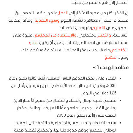
الانحدار إلى هوة الفقر من جديد
.
إن الفقر أكثر من مجرد الافتقار إلى
الدخل
والموارد ضمانا لمصدر رزق
مستدام، حيث إن مظاهره تشمل الجوع
وسوء التغذية
، وضآلة إمكانية
الحصول على
التعليم
وغيره من الخدمات
الأساسية،
والتمييز
الاجتماعي،
والاستبعاد من المجتمع
، علاوة على
عدم المشاركة في اتخاذ القرارات. لذا، يتعين أن يكون
النمو
الاقتصادي
جامعًا بحيث يوفر الوظائف المستدامة ويشجع على
وجود
التكافؤ
مقاصد الهدف 1 :-
القضاء على الفقر المدقع للناس أجمعين أينما كانوا بحلول عام
2030، وهو يُقاس حاليا بعدد الأشخاص الذين يعيشون بأقل من
1.25 دولار في اليوم.
تخفيض نسبة الرجال والنساء والأطفال من جميع الأعمار الذين
يعانون الفقر بجميع أبعاده وفقًا للتعاريف الوطنية بمقدار
النصف على الأقل بحلول عام 2030.
استحداث نظم وتدابير حماية اجتماعية ملائمة على الصعيد
الوطني للجميع ووضع حدود دنيا لها، وتحقيق تغطية صحية