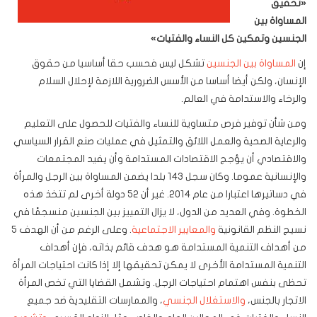
«
تحقيق
المساواة بين
الجنسين وتمكين كل النساء والفتيات
»
إن
المساواة بين الجنسين
تشكل ليس فحسب حقا أساسيا من حقوق
الإنسان، ولكن أيضا أساسا من الأسس الضرورية اللازمة لإحلال السلام
والرخاء والاستدامة في العالم.
ومن شأن توفير فرص متساوية للنساء والفتيات للحصول على التعليم
والرعاية الصحية والعمل اللائق والتمثيل في عمليات صنع القرار السياسي
والاقتصادي أن يؤجج الاقتصادات المستدامة وأن يفيد المجتمعات
والإنسانية عموما. وكان سجل 143 بلدا يضمن المساواة بين الرجل والمرأة
في دساتيرها اعتبارا من عام 2014. غير أن 52 دولة أخرى لم تتخذ هذه
الخطوة. وفي العديد من الدول، لا يزال التمييز بين الجنسين منسجمًا في
نسيج النظم القانونية
والمعايير الاجتماعية
. وعلى الرغم من أن الهدف 5
من أهداف التنمية المستدامة هو هدف قائم بذاته، فإن أهداف
التنمية المستدامة الأخرى لا يمكن تحقيقها إلا إذا كانت احتياجات المرأة
تحظى بنفس اهتمام احتياجات الرجل. وتشمل القضايا التي تخص المرأة
الاتجار بالجنس،
والاستغلال الجنسي
، والممارسات التقليدية ضد جميع