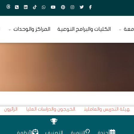
معة
الكليات والبرامج النوعية
المراكز والوحدات
ا
هيئة التدريس والعاملين
الخريجون والدراسات العليا
الزائرون
أجندة
التنمية
التصنيف
الأنظمة