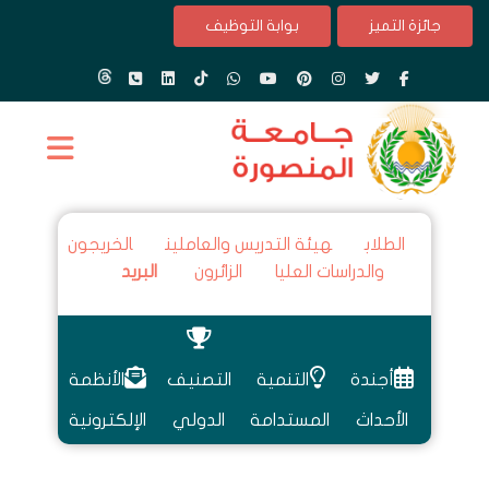
جائزة التميز
بوابة التوظيف
الطلاب
هيئة التدريس والعاملين
الخريجون
والدراسات العليا
الزائرون
البريد
أجندة
التنمية
التصنيف
الأنظمة
الأحداث
المستدامة
الدولي
الإلكترونية