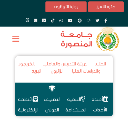
جائزة التميز
بوابة التوظيف
الطلاب
هيئة التدريس والعاملين
الخريجون
والدراسات العليا
الزائرون
البريد
أجندة
التنمية
التصنيف
الأنظمة
الأحداث
المستدامة
الدولي
الإلكترونية