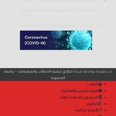
4 International collages and Universities -
4ICU
Webometrics Ranking of World Universities
تم تطويره بواسطة شركة
انطلاق لتقنية الاتصالات والمعلومات - جامعة
المنصورة
الطلاب
هيئة التدريس والعاملون
الخريجون والدراسات العليا
الزائرون
الأسئلة الشائعة