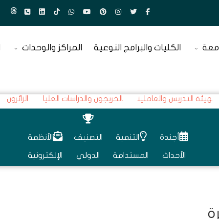
معة
الكليات والبرامج النوعية
المراكز والوحدات
ا
هيئة التدريس والعاملين
الخريجون والدراسات العليا
الزائرون
أجندة
التنمية
التصنيف
الأنظمة
الأحداث
المستدامة
الدولي
الإلكترونية
ة