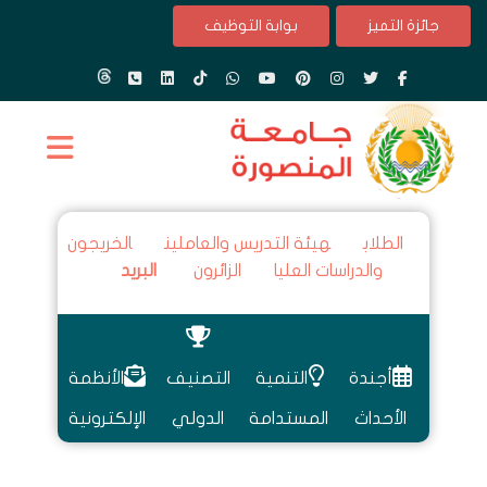
جائزة التميز
بوابة التوظيف
الطلاب
هيئة التدريس والعاملين
الخريجون
والدراسات العليا
الزائرون
البريد
أجندة
التنمية
التصنيف
الأنظمة
الأحداث
المستدامة
الدولي
الإلكترونية