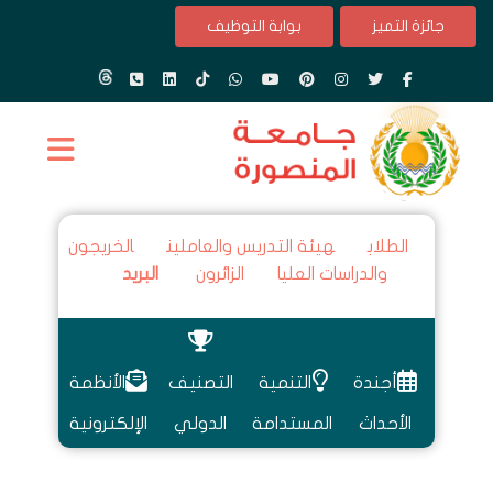
جائزة التميز
بوابة التوظيف
الطلاب
هيئة التدريس والعاملين
الخريجون
والدراسات العليا
الزائرون
البريد
أجندة
التنمية
التصنيف
الأنظمة
الأحداث
المستدامة
الدولي
الإلكترونية