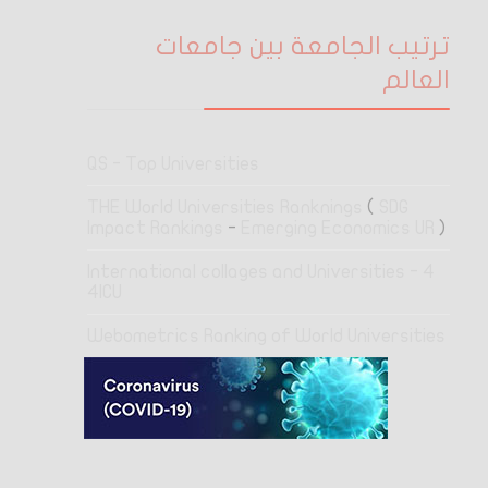
ترتيب الجامعة بين جامعات
العالم
QS - Top Universities
THE World Universities Ranknings
(
SDG
Impact Rankings
-
Emerging Economics UR
)
4 International collages and Universities -
4ICU
Webometrics Ranking of World Universities