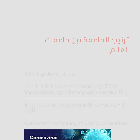
ترتيب الجامعة بين جامعات
العالم
QS - Top Universities
THE World Universities Ranknings
(
SDG
Impact Rankings
-
Emerging Economics UR
)
4 International collages and Universities -
4ICU
Webometrics Ranking of World Universities