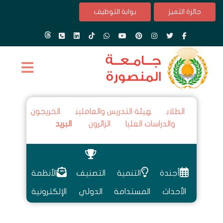
جائزة التميز
بوابة التوظيف
الطلاب
هيئة التدريس والعاملين
الخريجون
والدراسات العليا
الزائرون
البريد
أجندة
التنمية
التصنيف
الأنظمة
الأحداث
المستدامة
الدولي
الإلكترونية