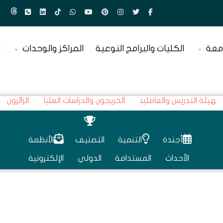
معة
الكليات والبرامج النوعية
المراكز والوحدات
ا
هيئة التدريس والعاملين
الخريجون والدراسات العليا
الزائرون
أجندة
التنمية
التصنيف
الأنظمة
الأحداث
المستدامة
الدولي
الإلكترونية