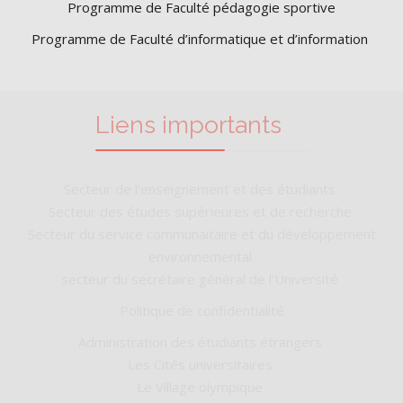
Programme de Faculté pédagogie sportive
Programme de Faculté d’informatique et d’information
Liens importants
Secteur de l'enseignement et des étudiants
Secteur des études supérieures et de recherche
Secteur du service communaitaire et du développement
environnemental
secteur du secrétaire général de l'Université
Politique de confidentialité
Administration des étudiants étrangers
Les Cités universitaires
Le Village olympique