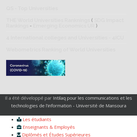
QS - Top Universities
THE World Universities Ranknings
(
SDG Impact
Rankings
-
Emerging Economics UR
)
4 International colleges and Universities - 4ICU
Webometrics Ranking of World Universities
Il a été développé par
Intilaq pour les communications et les
technologies de l'information - Université de Mansoura
Les étudiants
Enseignants & Employés
Diplômés et Études Supérieures