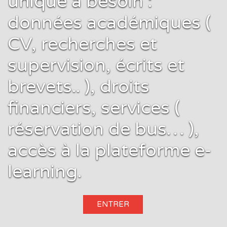
unique a besoin :
données académiques (
CV, recherches et
supervision, écrits et
brevets.. ), droits
financiers, services (
réservation de bus… ),
accès à la plateforme e-
learning.
ENTRER