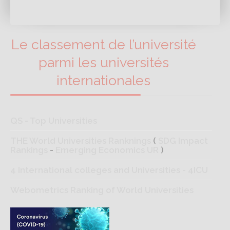
Le classement de l’université
parmi les universités
internationales
QS - Top Universities
THE World Universities Ranknings
(
SDG Impact
Rankings
-
Emerging Economics UR
)
4 International colleges and Universities - 4ICU
Webometrics Ranking of World Universities