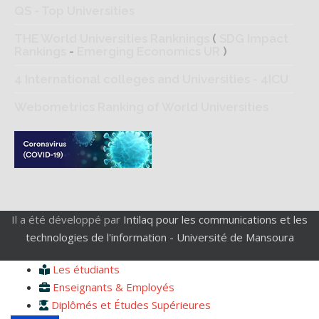
QS - Top Universities
THE World Universities Ranknings
(
SDG Impact
Rankings
-
Emerging Economics UR
)
4 International colleges and Universities - 4ICU
Webometrics Ranking of World Universities
Il a été développé par
Intilaq pour les communications et les
technologies de l'information - Université de Mansoura
Les étudiants
Enseignants & Employés
Diplômés et Études Supérieures