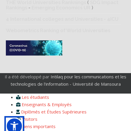
THE World Universities Ranknings
(
SDG Impact
Rankings
-
Emerging Economics UR
)
4 International colleges and Universities - 4ICU
Webometrics Ranking of World Universities
Il a été développé par
Intilaq pour les communications et les
technologies de l'information - Université de Mansoura
Les étudiants
Enseignants & Employés
Diplômés et Études Supérieures
Visitors
Liens importants