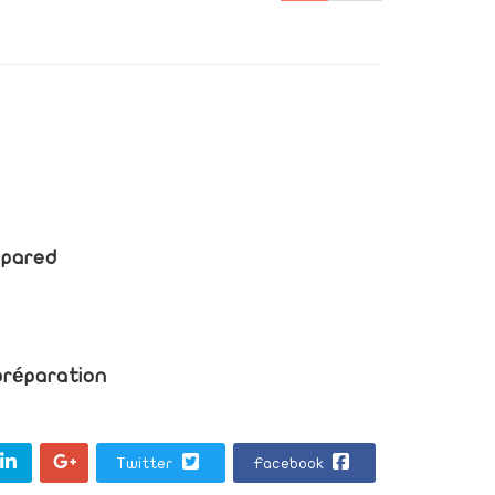
epared
 préparation
Twitter
Facebook