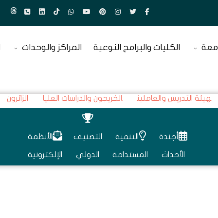
معة
الكليات والبرامج النوعية
المراكز والوحدات
ا
هيئة التدريس والعاملين
الخريجون والدراسات العليا
الزائرون
أجندة
التنمية
التصنيف
الأنظمة
الأحداث
المستدامة
الدولي
الإلكترونية