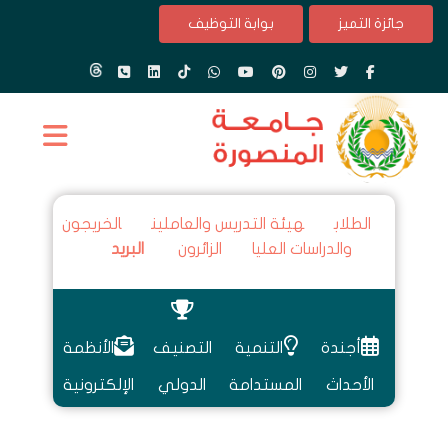
جائزة التميز
بوابة التوظيف
الطلاب
هيئة التدريس والعاملين
الخريجون
والدراسات العليا
الزائرون
البريد
أجندة
التنمية
التصنيف
الأنظمة
الأحداث
المستدامة
الدولي
الإلكترونية