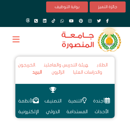
جائزة التميز
بوابة التوظيف
الطلاب
هيئة التدريس والعاملين
الخريجون
والدراسات العليا
الزائرون
البريد
أجندة
التنمية
التصنيف
الأنظمة
الأحداث
المستدامة
الدولي
الإلكترونية