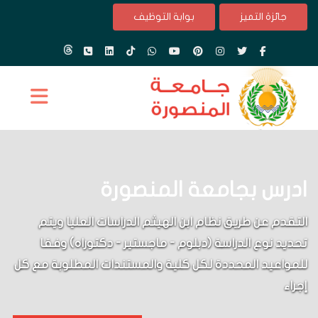
جائزة التميز
بوابة التوظيف
ادرس بجامعة المنصورة
التقدم عن طريق نظام ابن الهيثم الدراسات العليا ويتم
تحديد نوع الدراسة (دبلوم - ماجستير - دكتوراه) وفقا
للمواعيد المحددة لكل كلية والمستندات المطلوبة مع كل
إجراء