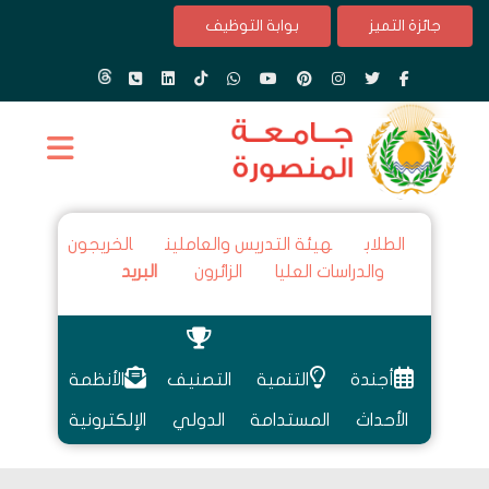
جائزة التميز
بوابة التوظيف
الطلاب
هيئة التدريس والعاملين
الخريجون
والدراسات العليا
الزائرون
البريد
أجندة
التنمية
التصنيف
الأنظمة
الأحداث
المستدامة
الدولي
الإلكترونية