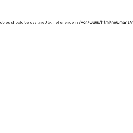
riables should be assigned by reference in
/var/www/html/newmans/mo