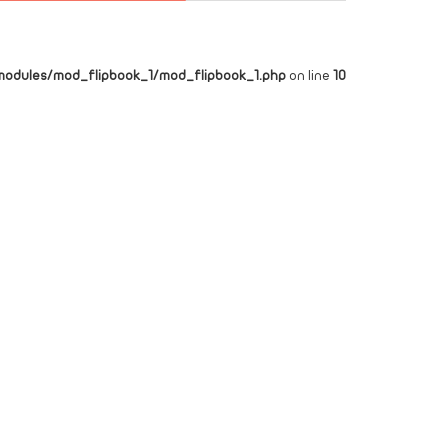
dules/mod_flipbook_1/mod_flipbook_1.php
on line
10