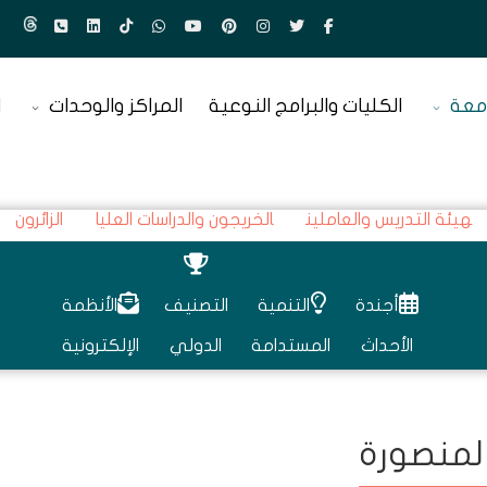
معة
الكليات والبرامج النوعية
المراكز والوحدات
ا
هيئة التدريس والعاملين
الخريجون والدراسات العليا
الزائرون
أجندة
التنمية
التصنيف
الأنظمة
الأحداث
المستدامة
الدولي
الإلكترونية
المنصورة