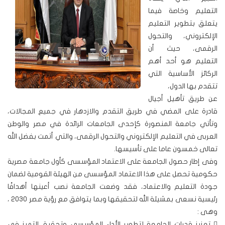
التعليم وخاصة فيما
يتعلق بتطوير التعليم
الإلكتروني، والتحول
الرقمى، حيث أن
التعليم هو أحد أهم
الركائز الأساسية التي
تتقدم بها الدول،
عن طريق تأهيل أجيال
قادرة على المضي في طريق التقدم والازدهار في جميع المجالات،
وتأتي جامعة المنصورة كإحدى الجامعات الرائدة في مصر والوطن
العربى في التعليم الإلكتروني والتحول الرقمى، والتي أتمت بفضل الله
تعالى خمسون عاما على تأسيسها.
وفى إطار حصول الجامعة على الاعتماد المؤسسى كأول جامعة مصرية
حكومية تحصل على هذا الاعتماد المؤسسى من الهيئة القومية لضمان
جودة التعليم والاعتماد، فقد وضعت الجامعة نصب أعينها أهدافًا
رئيسية نسعى بمشيئة الله لتحقيقها وبما يتوافق مع رؤية مصر 2030 ،
وهى :
 تعزيز قدرات الجامعة لتطوير الأداء المؤسسى وتحقيق التميز فى