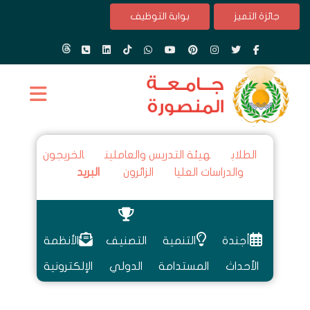
جائزة التميز
بوابة التوظيف
الطلاب
هيئة التدريس والعاملين
الخريجون
والدراسات العليا
الزائرون
البريد
أجندة
التنمية
التصنيف
الأنظمة
الأحداث
المستدامة
الدولي
الإلكترونية