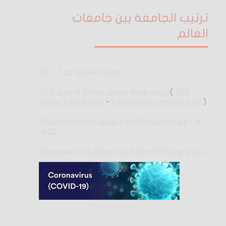
ترتيب الجامعة بين جامعات
العالم
QS - Top Universities
THE World Universities Ranknings
(
SDG
Impact Rankings
-
Emerging Economics UR
)
4 International collages and Universities -
4ICU
Webometrics Ranking of World Universities