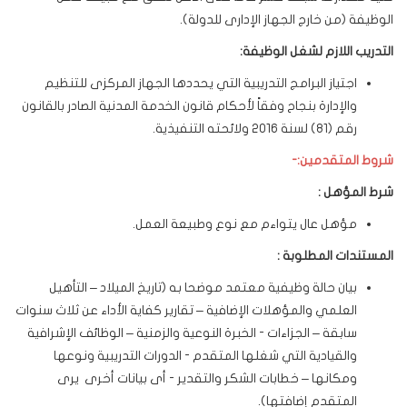
الوظيفة (من خارج الجهاز الإدارى للدولة).
التدريب اللازم لشغل الوظيفة:
اجتياز البرامج التدريبية التي يحددها الجهاز المركزى للتنظيم
والإدارة بنجاح وفقاً لأحكام قانون الخدمة المدنية الصادر بالقانون
رقم (81) لسنة 2016 ولائحته التنفيذية.
شروط المتقدمين
:-
شرط المؤهل :
مؤهل عال يتواءم مع نوع وطبيعة العمل.
المستندات المطلوبة :
بيان حالة وظيفية معتمد موضحا به (تاريخ الميلاد – التأهيل
العلمي والمؤهلات الإضافية – تقارير كفاية الأداء عن ثلاث سنوات
سابقة – الجزاءات - الخبرة النوعية والزمنية – الوظائف الإشرافية
والقيادية التي شغلها المتقدم - الدورات التدريبية ونوعها
ومكانها – خطابات الشكر والتقدير - أى بيانات أخرى يرى
المتقدم إضافتها).