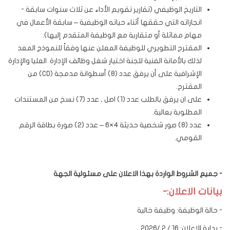
التاريخ الوظيفي (تقارير تقويم الأداء عن ثلاث سنوات سابقة -
انجازاته التي حققها أثناء حياته الوظيفية – سابقة الأعمال في
مهام مماثلة أو متقاربة مع الوظيفة المتقدم إليها).
المقترح التطويري للوظيفة المعلن عنها وفقاً للنموذج المعد
لذلك بالأمانة الفنية للجنة اختيار شغل وظائف الإدارة العليا والإدارة
الإشرافية على أن يرفق عدد (8) أسطوانة مدمجة (CD) من
المقترح.
على ان يرفق بالطلب عدد (1) اصل , عدد (7) نسخ من المستندات
المطلوبة بعالية.
عدد (8) صور شخصية حديثة 4×6 – عدد (2) صورة بطاقة الرقم
القومي.
- جميع الشروط الواردة بهذا الاعلان على مسئولية الجهة
بيانات الاعلان
:-
- حالة الوظيفة: وظيفة خالية
- بداية الاعلان: 16 / 2 /2026