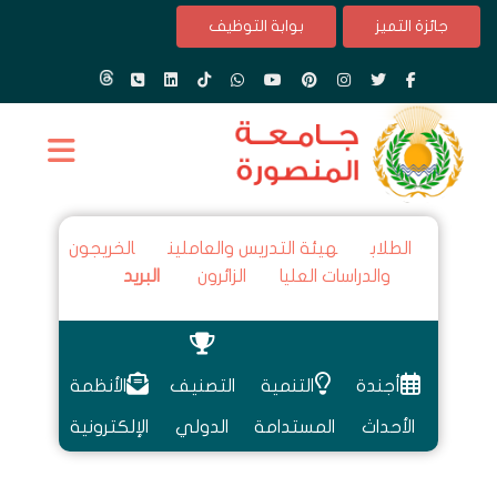
جائزة التميز
بوابة التوظيف
الطلاب
هيئة التدريس والعاملين
الخريجون
والدراسات العليا
الزائرون
البريد
أجندة
التنمية
التصنيف
الأنظمة
الأحداث
المستدامة
الدولي
الإلكترونية