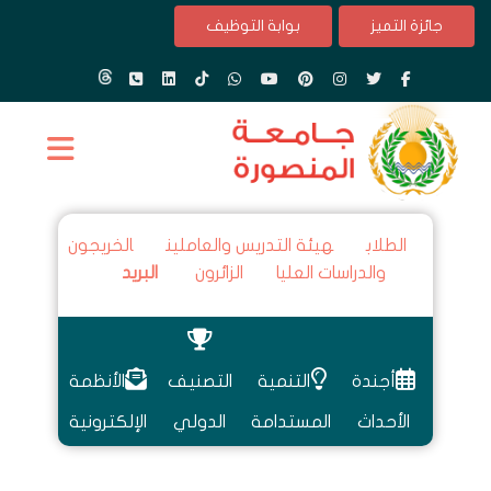
جائزة التميز
بوابة التوظيف
الطلاب
هيئة التدريس والعاملين
الخريجون
والدراسات العليا
الزائرون
البريد
أجندة
التنمية
التصنيف
الأنظمة
الأحداث
المستدامة
الدولي
الإلكترونية