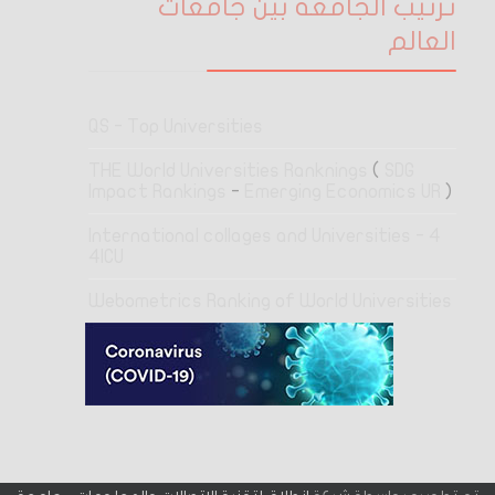
ترتيب الجامعة بين جامعات
العالم
QS - Top Universities
THE World Universities Ranknings
(
SDG
Impact Rankings
-
Emerging Economics UR
)
4 International collages and Universities -
4ICU
Webometrics Ranking of World Universities