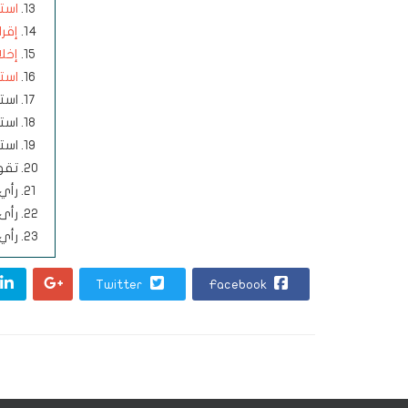
استم
إقرار (L
إخلا
استم
استب
استم
استم
تقو
رأي 
رأى 
رأي 
Twitter
Facebook