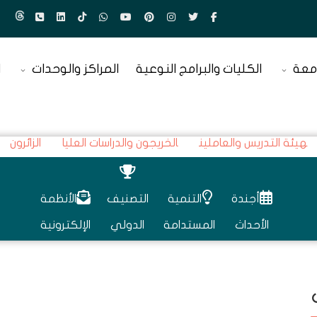
معة
الكليات والبرامج النوعية
المراكز والوحدات
ا
هيئة التدريس والعاملين
الخريجون والدراسات العليا
الزائرون
أجندة
التنمية
التصنيف
الأنظمة
الأحداث
المستدامة
الدولي
الإلكترونية