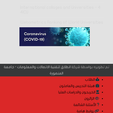
4 International collages and Universities -
4ICU
Webometrics Ranking of World Universities
تم تطويره بواسطة شركة
انطلاق لتقنية الاتصالات والمعلومات - جامعة
المنصورة
الطلاب
هيئة التدريس والعاملون
الخريجون والدراسات العليا
الزائرون
الأسئلة الشائعة
روابط هامة