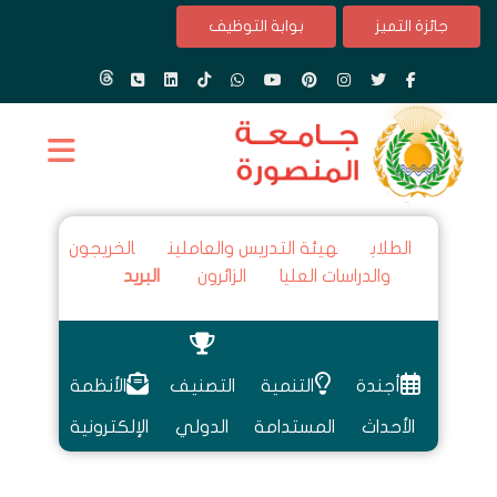
جائزة التميز
بوابة التوظيف
الطلاب
هيئة التدريس والعاملين
الخريجون
والدراسات العليا
الزائرون
البريد
أجندة
التنمية
التصنيف
الأنظمة
الأحداث
المستدامة
الدولي
الإلكترونية