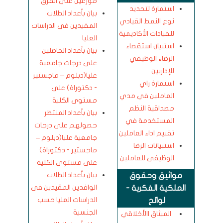
موزعين على الفرق
استمارة لتحديد
بيان بأعداد الطلاب
نوع النمط القيادي
المقيدين فى الدراسات
للقيادات الأكاديمية
العليا
استبيان استقصاء
بيان بأعداد الحاصلين
الرضاء الوظيفي
على درجات جامعية
للإداريين
عليا(دبلوم – ماجستير
استمارة راي
- دكتوراة) على
العاملين في مدي
مستوى الكلية
مصداقية النظم
بيان بأعداد المنتظر
المستخدمة في
حصولهم على درجات
تقييم اداء العاملين
جامعية عليا(دبلوم –
استبيانات الرضا
ماجستير - دكتوراة)
الوظيفى للعاملين
على مستوى الكلية
بيان بأعداد الطلاب
مواثيق وحقوق
الوافدين المقيدين فى
الملكية الفكرية -
الدراسات العليا حسب
لوائح
الجنسية
الميثاق االأخلاقي