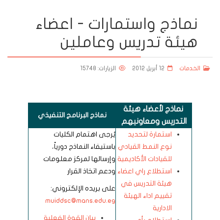
نماذج واستمارات - اعضاء
هيئة تدريس وعاملين
الخدمات
12 أبريل 2012
الزيارات: 15748
نماذج لأعضاء هيئة
نماذج البرنامج التنفيذي
التدريس ومعاونيهم
استمارة لتحديد
يُرجى اهتمام الكليات
نوع النمط القيادي
باستيفاء النماذج دورياً،
للقيادات الأكاديمية
وإرسالها لمركز معلومات
استطلاع راي اعضاء
ودعم اتخاذ القرار
هيئة التدريس في
على بريده الإلكتروني:
تقييم اداء الهيئة
muiddsc@mans.edu.eg
الادارية
بيان القوة الفعلية