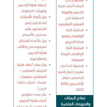
استطلاع رأى
لاعضاء هيئة التدريس
السادة أعضاء هيئة
والهيئات المعاونة
التدريس والهيئة
بيان بأعداد الأساتذة
المعاونة في
المتفرغين وغير
العمليه التعليميه
المتفرغين على
استمارة الرضا
مستوى الأقسام
الوظيفى لعضو
بيان بالأعداد المنتظر
هيئة التدريس
تعيينهم فى وظائف
استمارة الرضا
هيئة التدريس
الوظيفى للهيئة
ومعاونيهم
المعاونة
بيان بعدد أعضاء هيئة
استمارة استخراج
التدريس (المعارين –
تصريح دخول الحرم
الموفدين بمهمات
الجامعى للعام
علمية – اجازات خاصة-
الأكاديمى 2022-
اخرى)
2023
بيان بعدد معاونى
نماذج البعثات
أعضاء هيئة التدريس
والمهمات العلمية
الموفدين (حسب نوع