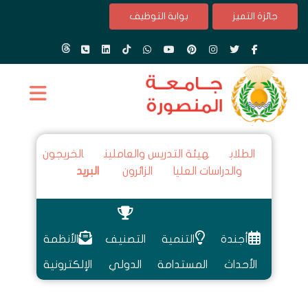
جائزة التميز
بوابة التوظيف
الطلاب
هيئة التدريس والعاملين
الخريجون
والدراسات العليا
الزائرون
البريد
أجندة
التنمية
التصنيف
الأنظمة
الأحداث
المستدامة
الدولي
الإلكترونية