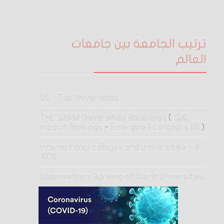
ترتيب الجامعة بين جامعات
العالم
QS - Top Universities
THE World Universities Ranknings
(
SDG
Impact Rankings
-
Emerging Economics UR
)
4 International collages and Universities -
4ICU
Webometrics Ranking of World Universities