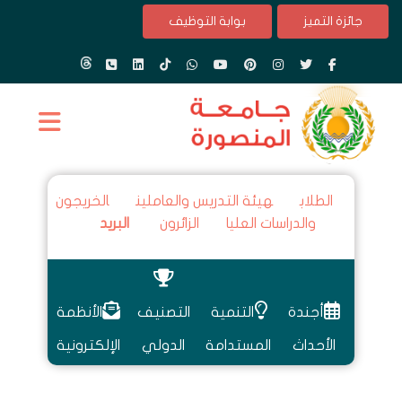
جائزة التميز
بوابة التوظيف
الطلاب
هيئة التدريس والعاملين
الخريجون
والدراسات العليا
الزائرون
البريد
أجندة
التنمية
التصنيف
الأنظمة
الأحداث
المستدامة
الدولي
الإلكترونية