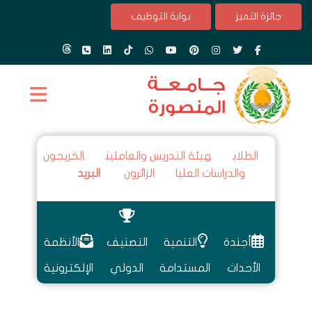
جائزة التميز
بوابة التوظيف
الطلاب
هيئة التدريس والعاملين
الخريجون
والدراسات العليا
الزائرون
البريد
أجندة
التنمية
التصنيف
الأنظمة
الأحداث
المستدامة
الدولي
الإلكترونية