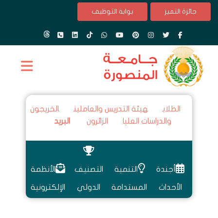
جائزة التميز
بوابة التوظيف
الطلاب
هيئة التدريس والعاملين
الخريجون
والدراسات العليا
الزائرون
البريد
أجندة
التنمية
التصنيف
الأنظمة
الأحداث
المستدامة
الدولي
الإلكترونية