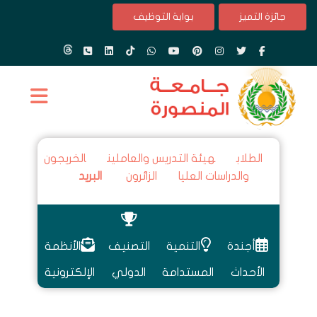
جائزة التميز
بوابة التوظيف
الطلاب
هيئة التدريس والعاملين
الخريجون
والدراسات العليا
الزائرون
البريد
أجندة
التنمية
التصنيف
الأنظمة
الأحداث
المستدامة
الدولي
الإلكترونية