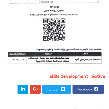
skills development iniative
Twitter
Facebook
Next
Previous
Next
Previous