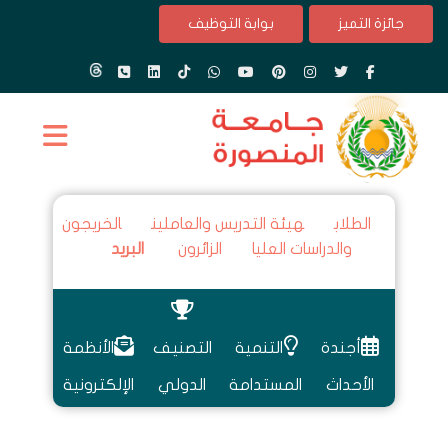
جائزة التميز
بوابة التوظيف
الطلاب
هيئة التدريس والعاملين
الخريجون
والدراسات العليا
الزائرون
البريد
أجندة
التنمية
التصنيف
الأنظمة
الأحداث
المستدامة
الدولي
الإلكترونية