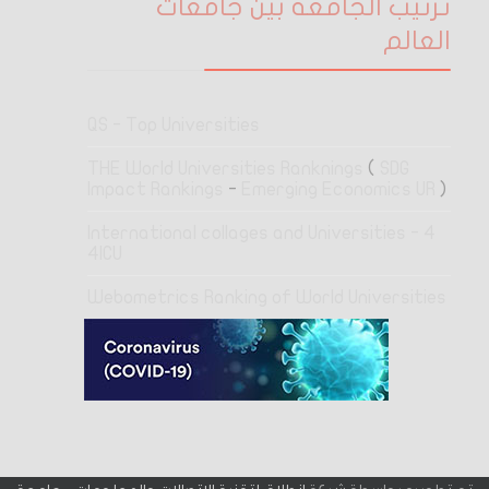
ترتيب الجامعة بين جامعات
العالم
QS - Top Universities
THE World Universities Ranknings
(
SDG
Impact Rankings
-
Emerging Economics UR
)
4 International collages and Universities -
4ICU
Webometrics Ranking of World Universities