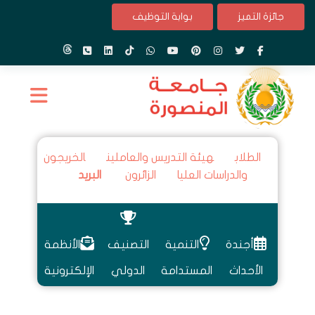
جائزة التميز
بوابة التوظيف
الطلاب
هيئة التدريس والعاملين
الخريجون
والدراسات العليا
الزائرون
البريد
أجندة
التنمية
التصنيف
الأنظمة
الأحداث
المستدامة
الدولي
الإلكترونية