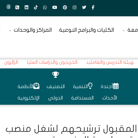
معة
الكليات والبرامج النوعية
المراكز والوحدات
ا
هيئة التدريس والعاملين
الخريجون والدراسات العليا
الزائرون
أجندة
التنمية
التصنيف
الأنظمة
الأحداث
المستدامة
الدولي
الإلكترونية
دة المقبول ترشيحهم لشغل منصب