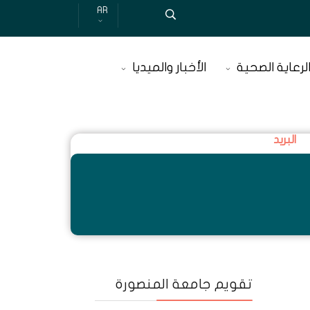
AR
لرعاية الصحية
الأخبار والميديا
البريد
Next
Previous
Next
Previous
تقويم جامعة المنصورة
Month
Year
Month
Year