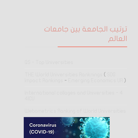
ترتيب الجامعة بين جامعات
العالم
QS - Top Universities
THE World Universities Ranknings
(
SDG
Impact Rankings
-
Emerging Economics UR
)
4 International collages and Universities -
4ICU
Webometrics Ranking of World Universities