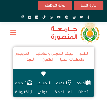
جائزة التميز
بوابة التوظيف
الطلاب
هيئة التدريس والعاملين
الخريجون
والدراسات العليا
الزائرون
البريد
أجندة
التنمية
التصنيف
الأنظمة
الأحداث
المستدامة
الدولي
الإلكترونية