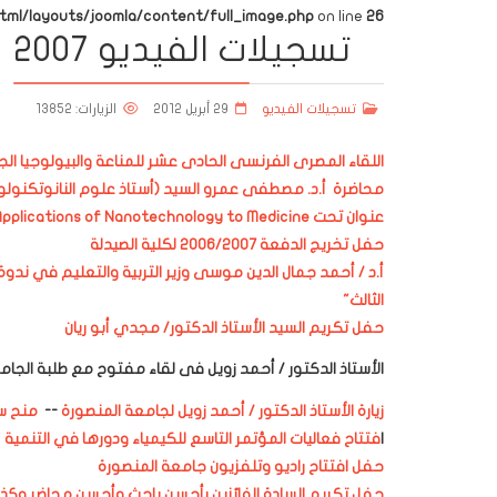
l/layouts/joomla/content/full_image.php
on line
26
تسجيلات الفيديو 2007
تسجيلات الفيديو
29 أبريل 2012
الزيارات: 13852
اللقاء المصرى الفرنسى الحادى عشر للمناعة والبيولوجيا الجزي
محاضرة أ.د. مصطفى عمرو السيد (أستاذ علوم النانوتكنولوج
عنوان تحت Some Potential Applications of Nanotechnology to Medicine
حفل تخريج الدفعة 2006/2007 لكلية الصيدلة
أ.د / أحمد جمال الدين موسى وزير التربية والتعليم في ندوة
الثالث"
حفل تكريم السيد الأستاذ الدكتور/ مجدي أبو ريان
الأستاذ الدكتور / أحمد زويل
فى لقاء مفتوح مع طلبة ال
زيارة الأستاذ الدكتور / أحمد زويل لجامعة المنصورة
--
منح سي
ا
فتتاح فعاليات المؤتمر التاسع للكيمياء ودورها في التنمية
حفل
افتتاح راديو وتلفزيون جامعة المنصورة
حفل تكريم السادة الفائزين بأحسن باحث وأحسن محاضر وك