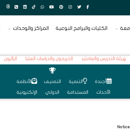
معة
الكليات والبرامج النوعية
المراكز والوحدات
ا
هيئة التدريس والعاملين
الخريجون والدراسات العليا
الزائرون
أجندة
التنمية
التصنيف
الأنظمة
الأحداث
المستدامة
الدولي
الإلكترونية
Notice