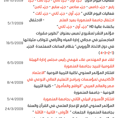
فعاليات اليوم الأول "
جزء أول
-
جزء ثاني
-
جزء ثالث
-
جزء
28/10/2009
رابع
-
جزء خامس
-
جزء سادس
-
جزء سابع
-
جزء ثامن
"
فعاليات اليوم الثاني "
جزء أول
-
جزء ثاني
-
جزء ثالث
"
احتفال جامعة المنصورة بعيد العلم
-
الاحتفال
5/7/2009
بكفاءة عالية
HD "
جزء أول
-
جزء ثاني
"
مؤتمر النشر لمشروع تمبس بعنوان "تطوير مقررات
الماجستير في مجالي إدارة المياه والأراضي لتواكب مثيلاتها
19/5/2009
في دول الاتحاد الأوروبي" بنظام الساعات المعتمدة
الجزء
)
4
-
3
-
2
-
1
(
لقاء مع المهندس علاء فهمي رئيس مجلس إدارة الهيئة
6/5/2009
القومية للبريد بجامعة المنصورة
افتتاح المؤتمر السنوي لكلية التربية النوعية "
الاعتماد
الأكاديمي لمؤسسات وبرامج التعليم العالي النوعي في
8
/4/2009
مصر والعالم العربي "الواقع والمأمول
" - كلية التربية
النوعية - جامعة المنصورة
افتتاح الأسبوع البيئي الثاني بجامعة المنصورة
5/4/2009
المؤتمر السنوي الرابع للإعجاز العلمي في القرآن والسنة
24/3/2009
بجامعة المنصورة
الجلسات
"
الأولى
-
الثانية
-
الثالثة
"