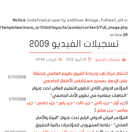
Notice
: Undefined property: stdClass::$image_fulltext_alt in
emplates/mans_ar/html/layouts/joomla/content/full_image.php
on line
26
تسجيلات الفيديو 2009
تسجيلات الفيديو
29 أبريل 2012
الزيارات: 14746
احتفال مركز طب وجراحة العيون باليوم العالمي للحفاظ
3/11/2009
على الإبصار، بمسرح مستشفى الأطفال الجامعي
المؤتمر الدولي الثاني لتطوير التعليم العالي تحت عنوان
"اتجاهات معاصرة في تطوير الأداء الجامعي"
1/11/2009
(
جزء أول
-
جزء ثاني
-
جزء ثالث
-
جزء رابع
-
جزء خامس
-
جزء
سادس
-
جزء سابع
)
المؤتمر البيئي الدولي الرابع تحت عنوان "البيئة والأمان
الصحي" - بقاعة السنهورى للمؤتمرات بكلية الحقوق