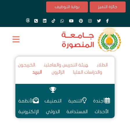
جائزة التميز
بوابة التوظيف
الطلاب
هيئة التدريس والعاملين
الخريجون
والدراسات العليا
الزائرون
البريد
أجندة
التنمية
التصنيف
الأنظمة
الأحداث
المستدامة
الدولي
الإلكترونية