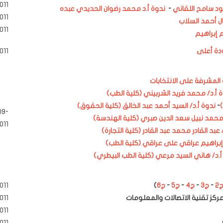
011
ود سامح اللقاني
-
ندوة أ.د محمد رضوان الحديدي عبده
011
 أحمد السلاب
011
 إبراهيم
دة أعلى
011
المشرفة على الانتخابات
 أ.د/ محمد فريد الشربيني (كلية الطب)
-
ندوة أ.د/ السيد أحمد عبد الخالق (كلية الحقوق)
09-
 محمد نبيل سعد الدين صبري (كلية الهندسة)
011
 عبد القادر محمد عبد القادر (كلية التجارة)
 إبراهيم عراقي على عراقي (كلية الطب)
أ.د/ هاني السيد مرعي (كلية الطب البيطري)
2
-
ج3
-
ج4
-
ج5
-
ج6
)
011
مركز تقنية الاتصالات والمعلومات
011
011
011