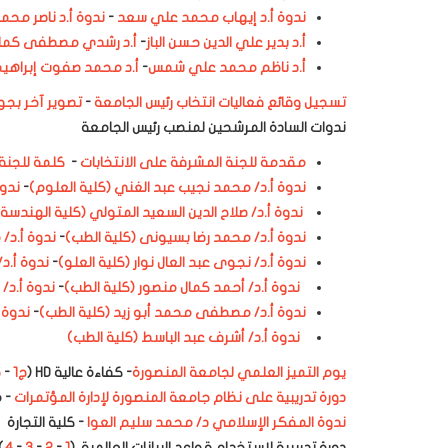
ندوة أ.د إيهاب محمد علي سعد
-
ندوة أ.د ناصر محم
أ.د بدير علي الدين حسن الباز
-
أ.د رشدي مصطفى كمال
أ.د ناظم محمد علي شمس
-
أ.د محمد صفوت إبراهيم
تسجيل وقائع فعاليات انتخاب رئيس الجامعة
-
تصوير آخر بجو
ندوات السادة المرشحين لمنصب رئيس الجامعة
مقدمة للجنة المشرفة على الانتخابات
-
كلمة للجنة 
ندوة أ.د/ محمد نجيب عبد الغني (كلية العلوم)
-
ندوة
ندوة أ.د/ صلاح الدين السعيد المتولي (كلية الهندسة)
ندوة أ.د/ محمد رضا بسيونى (كلية الطب)
-
ندوة أ.د/
ندوة أ.د/ نجوى عبد العال نوار (كلية العلو)
-
ندوة أ.د/
ندوة أ.د/ أحمد كمال منصور (كلية الطب)
-
ندوة أ.د/
ندوة أ.د/ مصطفى محمد أبو زيد (كلية الطب)
-
ندوة 
ندوة أ.د/ أشرف عبد الباسط (كلية الطب)
يوم التميز العلمي لجامعة المنصورة
- كفاءة عالية
HD
(
ج1
-
ج
دورة تدريبية على نظام جامعة المنصورة لإدارة المؤتمرات
- 
ندوة المفكر الإسلامي د/ محمد سليم العوا
- كلية التجارة
دورة تدريبية لاستخدام قواعد البيانات العالمية (
1
-
2
-
3
-
4
)