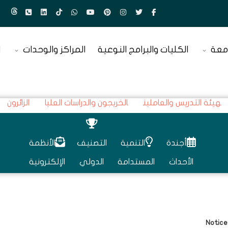
معة
الكليات والبرامج النوعية
المراكز والوحدات
ا
هيئة التدريس والعاملين
الخريجون والدراسات العليا
الزائرون
أجندة
التنمية
التصنيف
الأنظمة
الأحداث
المستدامة
الدولي
الإلكترونية
Notice