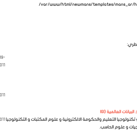
/var/www/html/newmans/templates/mans_ar/htm
طري:
19-
011
011
نات العالمية (IGI
تكنولوجيا التعليم والحكومة الالكترونية و علوم المكتبات و التكنولوجيا
011
جيات و علوم الحاسب.