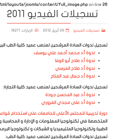
l/layouts/joomla/content/full_image.php
on line
26
تسجيلات الفيديو 2011
تسجيلات الفيديو
29 أبريل 2012
الزيارات: 16271
تسجيل ندوات السادة المرشحين لمنصب عميد كلية الطب البي
ندوة أ.د محمد أحمد علي يوسف
ندوة أ.د صلاح أبو الوفا
ندوة أ.د صلاح المرسي
ندوة أ.د جمال عبد الفتاح
تسجيل ندوات السادة المرشحين لمنصب عميد كلية التجارة:
ندوة أ.د عبد المحسن جودة
ندوة أ.د على مجدي الغروري
دورة تدريبية للمجلس الأعلى للجامعات على استخدام قواعد البيا
المتخصصة في تكنولوجيا المعلومات و الإدارة و المحاسبة و 
الطبية وتكنولوجيا الملتيميديا و الشبكات و تكنولوجيا البرم
تسجيل ندوات السادة المرشحين لمنصب عميد كلية الطب: