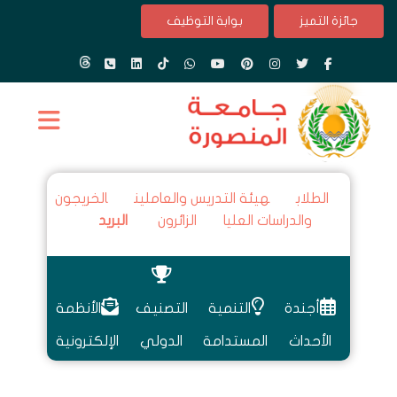
جائزة التميز
بوابة التوظيف
الطلاب
هيئة التدريس والعاملين
الخريجون
والدراسات العليا
الزائرون
البريد
أجندة
التنمية
التصنيف
الأنظمة
الأحداث
المستدامة
الدولي
الإلكترونية