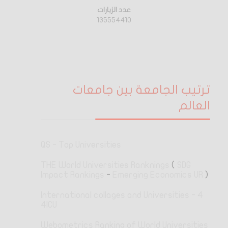
عدد الزيارات
135554410
ترتيب الجامعة بين جامعات
العالم
QS - Top Universities
THE World Universities Ranknings
(
SDG
Impact Rankings
-
Emerging Economics UR
)
4 International collages and Universities -
4ICU
Webometrics Ranking of World Universities