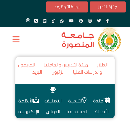
جائزة التميز
بوابة التوظيف
الطلاب
هيئة التدريس والعاملين
الخريجون
والدراسات العليا
الزائرون
البريد
أجندة
التنمية
التصنيف
الأنظمة
الأحداث
المستدامة
الدولي
الإلكترونية