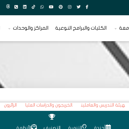
معة
الكليات والبرامج النوعية
المراكز والوحدات
ا
هيئة التدريس والعاملين
الخريجون والدراسات العليا
الزائرون
أجندة
التنمية
التصنيف
الأنظمة