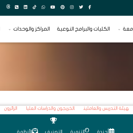
معة
الكليات والبرامج النوعية
المراكز والوحدات
ا
هيئة التدريس والعاملين
الخريجون والدراسات العليا
الزائرون
أجندة
التنمية
التصنيف
الأنظمة