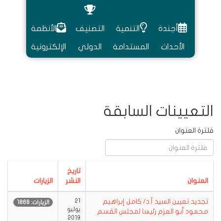
أجندة
التنمية
التصنيف
الأنظمة
الأحداث
المستدامة
الدولي
الإلكترونية
التعيينات السابقة
فلترة العنوان
تاريخ
العنوان
النشر
الزيارات
تجديد تعيين السيد أ.د/ كامل إبراهيم
21
الزيارات: 1868
يوليو
محمود أبو العزم رئيسا لمجلس القسم
2019