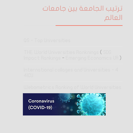
ترتيب الجامعة بين جامعات
العالم
QS - Top Universities
THE World Universities Ranknings
(
SDG
Impact Rankings
-
Emerging Economics UR
)
4 International collages and Universities -
4ICU
Webometrics Ranking of World Universities