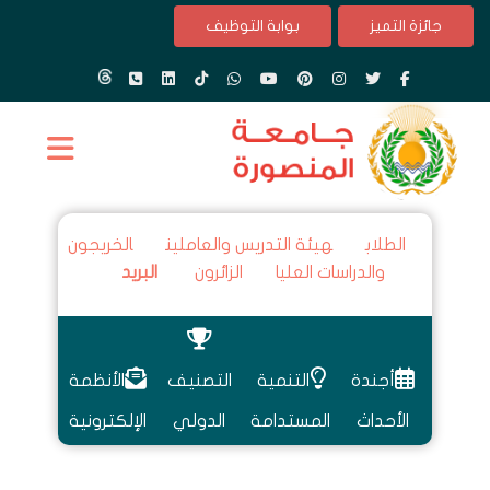
جائزة التميز
بوابة التوظيف
الطلاب
هيئة التدريس والعاملين
الخريجون
والدراسات العليا
الزائرون
البريد
أجندة
التنمية
التصنيف
الأنظمة
الأحداث
المستدامة
الدولي
الإلكترونية