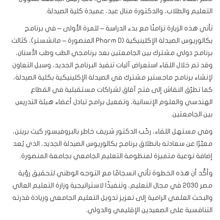
التعليم والطلاب، والدكتورة منال عيد، عميدة كلية الصيدلة.
تأتي هذه الزيارة تزامنًا مع بدء الدراسة – للمرة الأولى – في برنامج
بكالوريوس الصيدلة الإكلينيكية (Pharm D المنصورة – مانشستر)، كثالث
برنامج دولي مشترك بين الجامعتين بعد برنامجي الطب وطب الأسنان،
وقد تم خلال اللقاء استعراض آليات تنفيذ البرنامج الجديد، وسبل التعاون
لإنشاء برنامج ماجستير مشترك في الصيدلة الإكلينيكية بكلية الصيدلة،
كما تطرّق النقاش إلى فتح آفاق لشراكات مستقبلية في القطاع
الهندسي والعلوم الإنسانية، وتفعيل برامج تبادل أعضاء هيئة التدريس
بين الجامعتين.
وفي مستهل اللقاء، رحّب الدكتور شريف خاطر بالبروفيسور كيث برينن،
معبّرًا عن سعادته بانطلاق برنامج بكالوريوس الصيدلة الجديد، الذي يُعد
إضافة نوعية متميزة لمنظومة التعليم الجامعي بجامعة المنصورة.
وأكَّد أن هذه الخطوة تأتي انسجامًا مع التوجه الوطني لتحقيق رؤية
مصر 2030 في مجال التعليم، وتنفيذًا لاستراتيجية وزارة التعليم العالي
والبحث العلمي الرامية إلى تعزيز تدويل التعليم الجامعي وزيادة قدرته
التنافسية على الصعيدين الإقليمي والدولي.