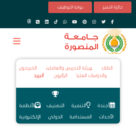
جائزة التميز
بوابة التوظيف
الطلاب
هيئة التدريس والعاملين
الخريجون
والدراسات العليا
الزائرون
البريد
أجندة
التنمية
التصنيف
الأنظمة
الأحداث
المستدامة
الدولي
الإلكترونية