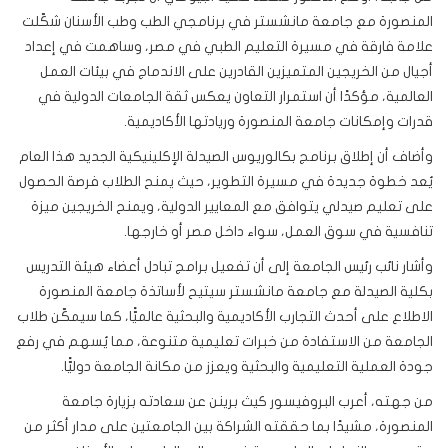
المنصورة مع جامعة مانشستر في برنامجي الطب وطب الأسنان شكّلت
علامة فارقة في مسيرة التعليم الطبي في مصر، وساهمت في إعداد
أجيال من الخريجين المتميزين القادرين على الاندماج في بيئات العمل
العالمية، مؤكدًا أن استمرار التعاون يعكس ثقة الجامعات الدولية في
قدرات وإمكانات جامعة المنصورة وريادتها الأكاديمية.
وأضاف أن إطلاق برنامج بكالوريوس الصيدلة الإكلينيكية الجديد هذا العام
يُعد خطوة جديدة في مسيرة التطوير، حيث يمنح الطلاب فرصة الحصول
على تعليم صيدلي يتوافق مع المعايير الدولية، ويمنح الخريجين ميزة
تنافسية في سوق العمل، سواء داخل مصر أو خارجها.
وأشار نائب رئيس الجامعة إلى أن تفعيل برامج تبادل أعضاء هيئة التدريس
بكلية الصيدلة مع جامعة مانشستر سيتيح لأساتذة جامعة المنصورة
الاطلاع على أحدث التجارب الأكاديمية والبحثية عالميًّا، كما سيمكّن طلاب
الجامعة من الاستفادة من خبرات تعليمية متنوعة، مما يُسهم في رفع
جودة العملية التعليمية والبحثية ويعزز من مكانة الجامعة دوليًّا.
من جهته، أعرب البروفيسور كيث برينن عن سعادته بزيارة جامعة
المنصورة، مشيدًا بما حققته الشراكة بين الجامعتين على مدار أكثر من