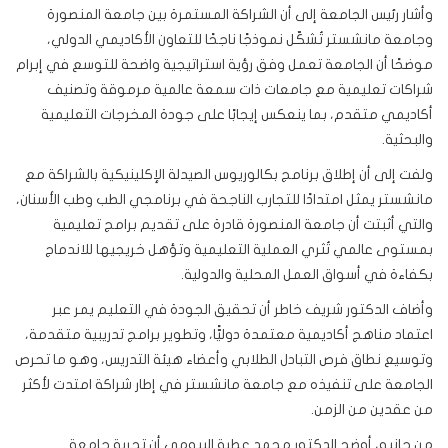
وأشار رئيس الجامعة إلى أن الشراكة المستمرة بين جامعة المنصورة
وجامعة مانشستر تُشكّل نموذجًا ناجحًا للتعاون الأكاديمي الدولي،
موضحًا أن الجامعة تعمل وفق رؤية استراتيجية واضحة للتوسع في إبرام
شراكات تعليمية مع جامعات ذات سمعة عالمية مرموقة وتصنيف
أكاديمي متقدم، بما ينعكس إيجابًا على جودة المخرجات التعليمية
والبحثية.
ولفت إلى أن إطلاق برنامج بكالوريوس الصيدلة الإكلينيكية بالشراكة مع
مانشستر يمثل امتدادًا للتجارب الناجحة في برنامجي الطب وطب الأسنان،
والتي أثبتت أن جامعة المنصورة قادرة على تقديم برامج تعليمية
بمستوى عالمي تُثري العملية التعليمية وتؤهل خريجيها للاندماج
بكفاءة في أسواق العمل المحلية والدولية.
وأضاف الدكتور شريف خاطر أن تحقيق الجودة في التعليم يمر عبر
اعتماد مناهج أكاديمية معتمدة دوليًّا، وتطوير برامج تدريبية متقدمة،
وتوسيع نطاق فرص التبادل الطلابي وأعضاء هيئة التدريس، وهو ما تحرص
الجامعة على تنفيذه مع جامعة مانشستر في إطار شراكة امتدت لأكثر
من عقدين من الزمن.
من جانبه، أوضح الدكتور محمد عطية البيومي أن تجربة جامعة