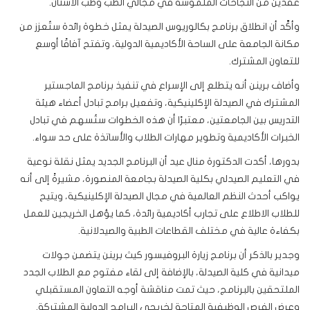
عقدين من النجاحات الملموسة في مجالي الطب وطب الأسنان.
وأكَّد أن انطلاق برنامج بكالوريوس الصيدلة يمثل خطوة رائدة ستُعزز من
مكانة الجامعة على الساحة الأكاديمية الدولية، وتفتح آفاقًا أوسع
للتعاون المشترك.
وأضاف برينن أنه يتطلع إلى الإسراع في تنفيذ برنامج الماجستير
المشترك في الصيدلة الإكلينيكية، وتفعيل برامج تبادل أعضاء هيئة
التدريس بين الجامعتين، معتبرًا أن هذه الخطوات ستُسهم في تبادل
الخبرات الأكاديمية وتطوير مهارات الطلاب والأساتذة على حد سواء.
بدورها، أكدت الدكتورة منال عيد أن البرنامج الجديد يمثل نقلة نوعية
في التعليم الصيدلي بكلية الصيدلة بجامعة المنصورة، مشيرةً إلى أنه
يواكب أحدث النظم العالمية في مجال الصيدلة الإكلينيكية، ويتيح
للطلاب الاطلاع على تجارب أكاديمية رائدة، كما يؤهل الخريجين للعمل
بكفاءة عالية في مختلف القطاعات الطبية والصيدلانية.
وجدير بالذكر أن برنامج زيارة البروفيسور كيث برينن يتضمن جولات
ميدانية في كلية الصيدلة، بالإضافة إلى لقاء مفتوح مع الطلاب الجدد
الملتحقين بالبرنامج، حيث تمت مناقشة أوجه التعاون المستقبلي
وعرض الفرص الوظيفية المتاحة لخريجي البرامج الدولية المشتركة.