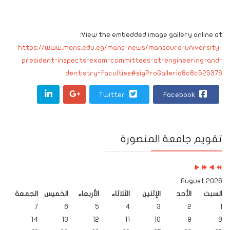
View the embedded image gallery online at:
https://www.mans.edu.eg/mans-news/mansoura-university-
president-inspects-exam-committees-at-engineering-and-
dentistry-faculties#sigProGalleria8c8c525376
Twitter
Facebook
Next
Previous
Next
Previous
تقويم جامعة المنصورة
Month
Year
Month
Year
2026 August
السبت
الأحد
الإثنين
الثلاثاء
الأربعاء
الخميس
الجمعة
7
6
5
4
3
2
1
14
13
12
11
10
9
8