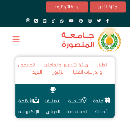
جائزة التميز
بوابة التوظيف
الطلاب
هيئة التدريس والعاملين
الخريجون
والدراسات العليا
الزائرون
البريد
أجندة
التنمية
التصنيف
الأنظمة
الأحداث
المستدامة
الدولي
الإلكترونية